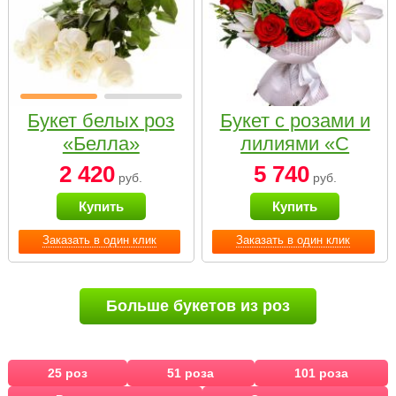
Букет белых роз
Букет с розами и
«Белла»
лилиями «С
наилучшими
2 420
5 740
руб.
руб.
пожеланиями»
Купить
Купить
Заказать в один клик
Заказать в один клик
Больше букетов из роз
25 роз
51 роза
101 роза