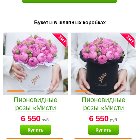
Букеты в шляпных коробках
Пионовидные
Пионовидные
розы «Мисти
розы «Мисти
бабблс» в белой
бабблс» в
6 550
6 550
руб.
руб.
коробке Small
черной коробке
Купить
Купить
Small