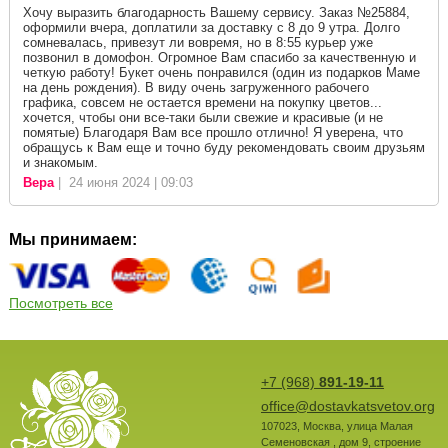
Хочу выразить благодарность Вашему сервису. Заказ №25884,
оформили вчера, доплатили за доставку с 8 до 9 утра. Долго
сомневалась, привезут ли вовремя, но в 8:55 курьер уже
позвонил в домофон. Огромное Вам спасибо за качественную и
четкую работу! Букет очень понравился (один из подарков Маме
на день рождения). В виду очень загруженного рабочего
графика, совсем не остается времени на покупку цветов...
хочется, чтобы они все-таки были свежие и красивые (и не
помятые) Благодаря Вам все прошло отлично! Я уверена, что
обращусь к Вам еще и точно буду рекомендовать своим друзьям
и знакомым.
Вера
| 24 июня 2024 | 09:03
Мы принимаем:
Посмотреть все
+7 (968)
891-19-11
office@dostavkatsvetov.org
107023
,
Москва
,
улица Малая
Семеновская , дом 9, строение