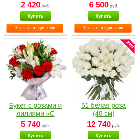
2 420
6 500
руб.
руб.
Купить
Купить
Заказать в один клик
Заказать в один клик
Букет с розами и
51 белая роза
лилиями «С
(40 см)
наилучшими
5 740
12 740
руб.
руб.
пожеланиями»
Купить
Купить