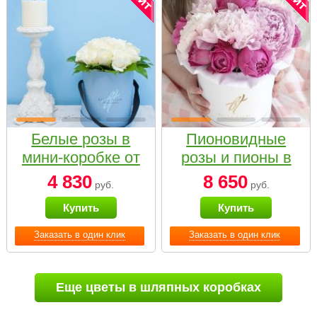
Белые розы в
Пионовидные
мини-коробке от
розы и пионы в
Bella Fiori
белой коробке
4 830
8 650
руб.
руб.
Small
Купить
Купить
Заказать в один клик
Заказать в один клик
Еще цветы в шляпных коробках