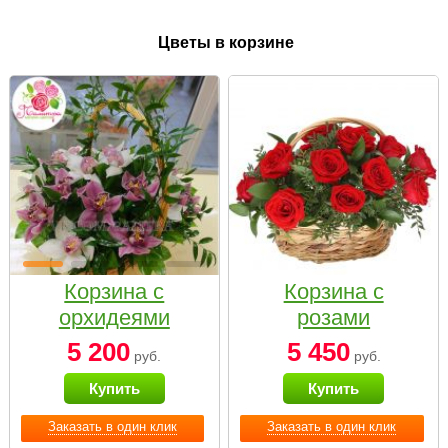
Цветы в корзине
Корзина с
Корзина с
орхидеями
розами
малая
«Красный
5 200
5 450
руб.
руб.
Париж»
Купить
Купить
Заказать в один клик
Заказать в один клик