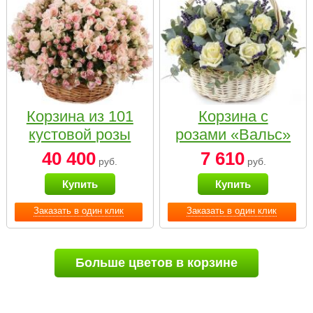
Корзина из 101
Корзина с
кустовой розы
розами «Вальс»
нежных тонов
40 400
7 610
руб.
руб.
Купить
Купить
Заказать в один клик
Заказать в один клик
Больше цветов в корзине