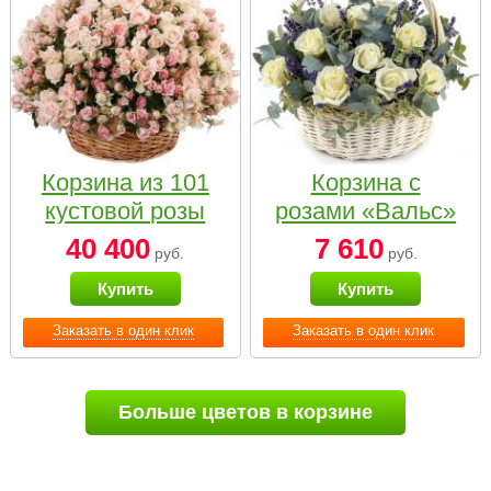
Корзина из 101
Корзина с
кустовой розы
розами «Вальс»
нежных тонов
40 400
7 610
руб.
руб.
Купить
Купить
Заказать в один клик
Заказать в один клик
Больше цветов в корзине