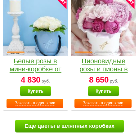
Белые розы в
Пионовидные
мини-коробке от
розы и пионы в
Bella Fiori
белой коробке
4 830
8 650
руб.
руб.
Small
Купить
Купить
Заказать в один клик
Заказать в один клик
Еще цветы в шляпных коробках