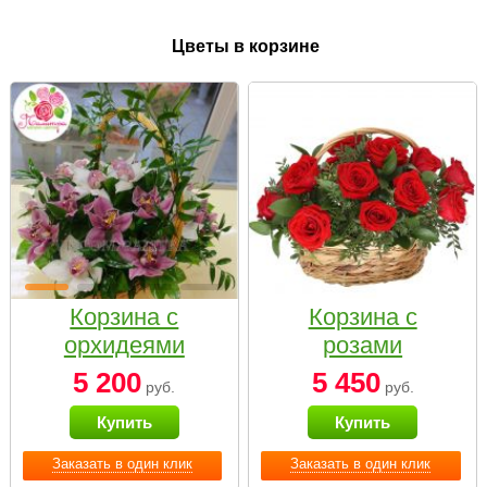
Цветы в корзине
Корзина с
Корзина с
орхидеями
розами
малая
«Красный
5 200
5 450
руб.
руб.
Париж»
Купить
Купить
Заказать в один клик
Заказать в один клик