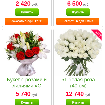
2 420
6 500
руб.
руб.
Купить
Купить
Заказать в один клик
Заказать в один клик
Букет с розами и
51 белая роза
лилиями «С
(40 см)
наилучшими
5 740
12 740
руб.
руб.
пожеланиями»
Купить
Купить