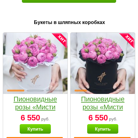
Букеты в шляпных коробках
Пионовидные
Пионовидные
розы «Мисти
розы «Мисти
бабблс» в белой
бабблс» в
6 550
6 550
руб.
руб.
коробке Small
черной коробке
Купить
Купить
Small