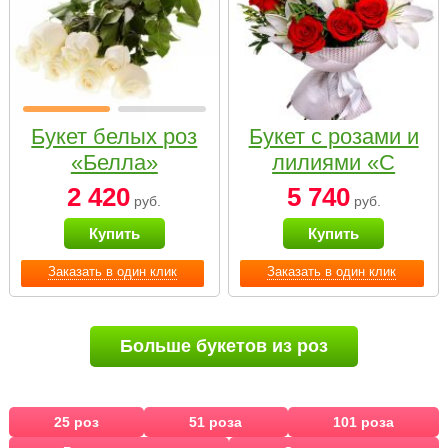
Букет белых роз
Букет с розами и
«Белла»
лилиями «С
наилучшими
2 420
5 740
руб.
руб.
пожеланиями»
Купить
Купить
Заказать в один клик
Заказать в один клик
Больше букетов из роз
25 роз
51 роза
101 роза