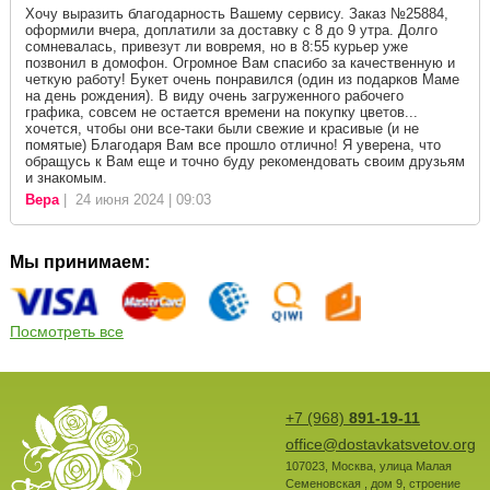
Хочу выразить благодарность Вашему сервису. Заказ №25884,
оформили вчера, доплатили за доставку с 8 до 9 утра. Долго
сомневалась, привезут ли вовремя, но в 8:55 курьер уже
позвонил в домофон. Огромное Вам спасибо за качественную и
четкую работу! Букет очень понравился (один из подарков Маме
на день рождения). В виду очень загруженного рабочего
графика, совсем не остается времени на покупку цветов...
хочется, чтобы они все-таки были свежие и красивые (и не
помятые) Благодаря Вам все прошло отлично! Я уверена, что
обращусь к Вам еще и точно буду рекомендовать своим друзьям
и знакомым.
Вера
| 24 июня 2024 | 09:03
Мы принимаем:
Посмотреть все
+7 (968)
891-19-11
office@dostavkatsvetov.org
107023
,
Москва
,
улица Малая
Семеновская , дом 9, строение