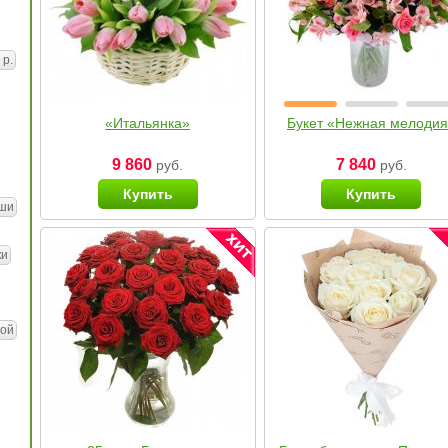
 р.
«Итальянка»
Букет «Нежная мелоди
9 860
7 840
руб.
руб.
Купить
Купить
ши
ки
ой