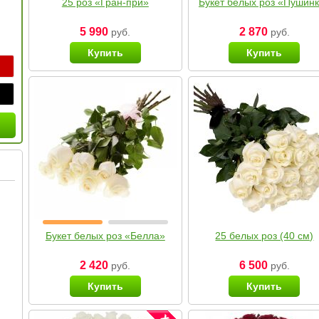
25 роз «Гран-при»
Букет белых роз «Пушин
5 990
2 870
руб.
руб.
Купить
Купить
Букет белых роз «Белла»
25 белых роз (40 см)
2 420
6 500
руб.
руб.
Купить
Купить