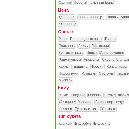
Скучаю
Прости
Татьянин День
Цена
до 5000 р.
5000 - 10000 р.
10000 - 15000
от 15000 р.
Состав
Розы
Пионовидные розы
Пионы
Тюльпаны
Лилии
Гортензии
Кустовые розы
Ирисы
Альстромерия
Ранункулюсы
Анемоны
Сирень
Ланды
Каллы
Гиацинты
Фрезии
Хризантемы
Подсолнухи
Ромашки
Эустомы
Гвозди
Мускари
Кому
Маме
Бабушке
Ребёнку
Семье
Любим
Женщине
Мужчине
Бизнеспартнеру
Коллеге
Руководителю
Учителю
Тип букета
Круглый
В коробке
В корзине