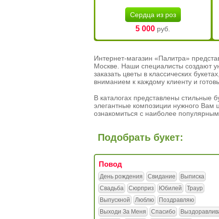
Сердца из роз
5 000
руб.
Интернет-магазин «Палитра» предста
Москве. Наши специалисты создают у
заказать цветы в классических букет
вниманием к каждому клиенту и готов
В каталогах представлены стильные бу
элегантные композиции нужного Вам ц
ознакомиться с наиболее популярным
Подобрать букет:
Повод
День рождения
Свидание
Выписка
Свадьба
Сюрприз
Юбилей
Траур
Выпускной
Люблю
Поздравляю
Выходи За Меня
Спасибо
Выздоравлив