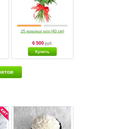
25 красных роз (40 см)
6 500
руб.
Купить
кетов