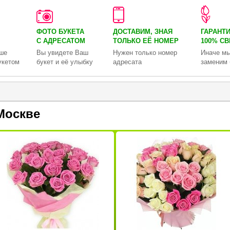
ФОТО БУКЕТА
ДОСТАВИМ, ЗНАЯ
ГАРАНТ
С АДРЕСАТОМ
ТОЛЬКО
ЕЁ НОМЕР
100% С
ше
Вы увидете Ваш
Нужен только номер
Иначе мы
укетом
букет и её улыбку
адресата
заменим 
Москве