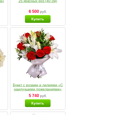
ка»
25 красных роз (40 см)
6 500
руб.
Купить
Букет с розами и лилиями «С
наилучшими пожеланиями»
5 740
руб.
Купить