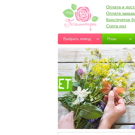
Оплата и дост
Оплата заказа
Конструктор б
Сорта роз
Выбрать повод
Розы