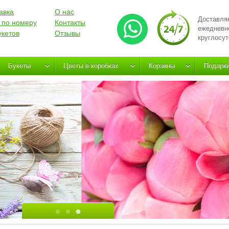
авка
О нас
Доставля
 по номеру
Контакты
ежедневн
укетов
Отзывы
круглосут
Букеты
Цветы в коробках
Корзины
Подарк