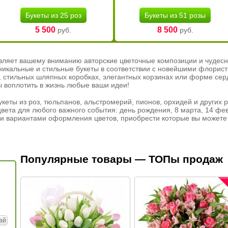
Букеты из 25 роз
Букеты из 51 розы
5 500
8 500
руб.
руб.
вляет вашему вниманию авторские цветочные композиции и чудесн
никальные и стильные букеты в соответствии с новейшими флорис
ах, стильных шляпных коробках, элегантных корзинах или форме се
ы воплотить в жизнь любые ваши идеи!
кеты из роз, тюльпанов, альстромерий, пионов, орхидей и других 
вета для любого важного события: день рождения, 8 марта, 14 фев
и вариантами оформления цветов, приобрести которые вы можете 
Популярные товары — ТОПы продаж
ай