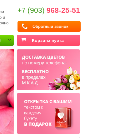
+7 (903)
968-25-51
ем
о и
очно
Обратный звонок
и
Корзина пуста