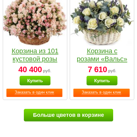
Корзина из 101
Корзина с
кустовой розы
розами «Вальс»
нежных тонов
40 400
7 610
руб.
руб.
Купить
Купить
Заказать в один клик
Заказать в один клик
Больше цветов в корзине