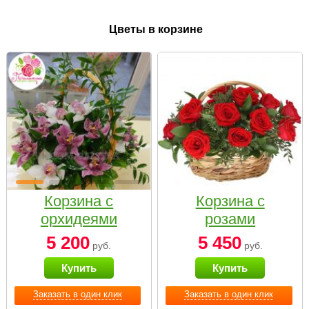
Цветы в корзине
Корзина с
Корзина с
орхидеями
розами
малая
«Красный
5 200
5 450
руб.
руб.
Париж»
Купить
Купить
Заказать в один клик
Заказать в один клик