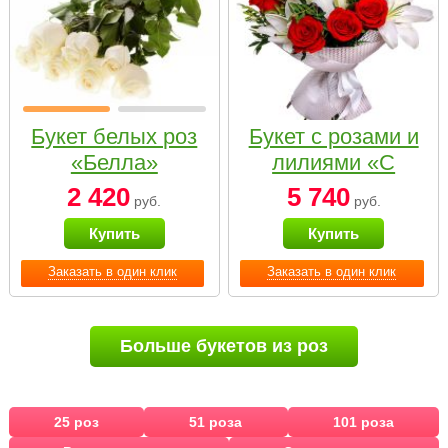
Букет белых роз
Букет с розами и
«Белла»
лилиями «С
наилучшими
2 420
5 740
руб.
руб.
пожеланиями»
Купить
Купить
Заказать в один клик
Заказать в один клик
Больше букетов из роз
25 роз
51 роза
101 роза