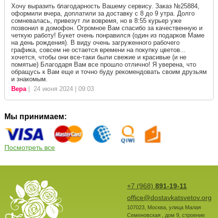
Хочу выразить благодарность Вашему сервису. Заказ №25884,
оформили вчера, доплатили за доставку с 8 до 9 утра. Долго
сомневалась, привезут ли вовремя, но в 8:55 курьер уже
позвонил в домофон. Огромное Вам спасибо за качественную и
четкую работу! Букет очень понравился (один из подарков Маме
на день рождения). В виду очень загруженного рабочего
графика, совсем не остается времени на покупку цветов...
хочется, чтобы они все-таки были свежие и красивые (и не
помятые) Благодаря Вам все прошло отлично! Я уверена, что
обращусь к Вам еще и точно буду рекомендовать своим друзьям
и знакомым.
Вера
| 24 июня 2024 | 09:03
Мы принимаем:
Посмотреть все
+7 (968)
891-19-11
office@dostavkatsvetov.org
107023
,
Москва
,
улица Малая
Семеновская , дом 9, строение