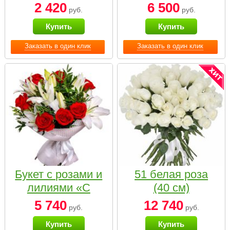
2 420
6 500
руб.
руб.
Купить
Купить
Заказать в один клик
Заказать в один клик
Букет с розами и
51 белая роза
лилиями «С
(40 см)
наилучшими
5 740
12 740
руб.
руб.
пожеланиями»
Купить
Купить