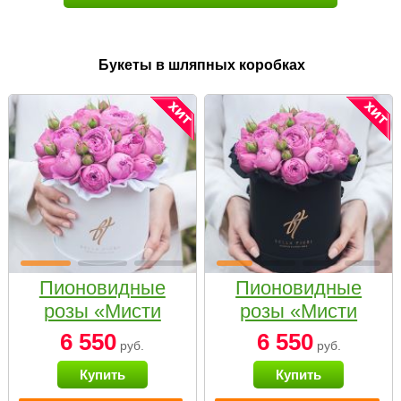
Букеты в шляпных коробках
Пионовидные
Пионовидные
розы «Мисти
розы «Мисти
бабблс» в белой
бабблс» в
6 550
6 550
руб.
руб.
коробке Small
черной коробке
Купить
Купить
Small