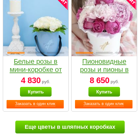
Белые розы в
Пионовидные
мини-коробке от
розы и пионы в
Bella Fiori
белой коробке
4 830
8 650
руб.
руб.
Small
Купить
Купить
Заказать в один клик
Заказать в один клик
Еще цветы в шляпных коробках