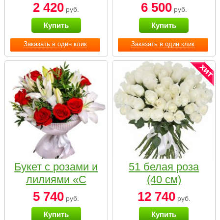
2 420
6 500
руб.
руб.
Купить
Купить
Заказать в один клик
Заказать в один клик
Букет с розами и
51 белая роза
лилиями «С
(40 см)
наилучшими
5 740
12 740
руб.
руб.
пожеланиями»
Купить
Купить