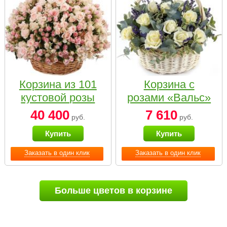
Корзина из 101
Корзина с
кустовой розы
розами «Вальс»
нежных тонов
40 400
7 610
руб.
руб.
Купить
Купить
Заказать в один клик
Заказать в один клик
Больше цветов в корзине