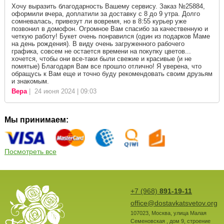
Хочу выразить благодарность Вашему сервису. Заказ №25884,
оформили вчера, доплатили за доставку с 8 до 9 утра. Долго
сомневалась, привезут ли вовремя, но в 8:55 курьер уже
позвонил в домофон. Огромное Вам спасибо за качественную и
четкую работу! Букет очень понравился (один из подарков Маме
на день рождения). В виду очень загруженного рабочего
графика, совсем не остается времени на покупку цветов...
хочется, чтобы они все-таки были свежие и красивые (и не
помятые) Благодаря Вам все прошло отлично! Я уверена, что
обращусь к Вам еще и точно буду рекомендовать своим друзьям
и знакомым.
Вера
| 24 июня 2024 | 09:03
Мы принимаем:
Посмотреть все
+7 (968)
891-19-11
office@dostavkatsvetov.org
107023
,
Москва
,
улица Малая
Семеновская , дом 9, строение