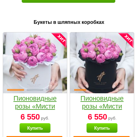
Букеты в шляпных коробках
Пионовидные
Пионовидные
розы «Мисти
розы «Мисти
бабблс» в белой
бабблс» в
6 550
6 550
руб.
руб.
коробке Small
черной коробке
Купить
Купить
Small