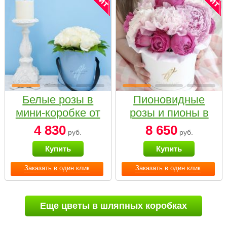
Белые розы в
Пионовидные
мини-коробке от
розы и пионы в
Bella Fiori
белой коробке
4 830
8 650
руб.
руб.
Small
Купить
Купить
Заказать в один клик
Заказать в один клик
Еще цветы в шляпных коробках