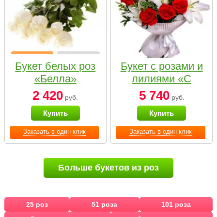
Букет белых роз
Букет с розами и
«Белла»
лилиями «С
наилучшими
2 420
5 740
руб.
руб.
пожеланиями»
Купить
Купить
Заказать в один клик
Заказать в один клик
Больше букетов из роз
25 роз
51 роза
101 роза