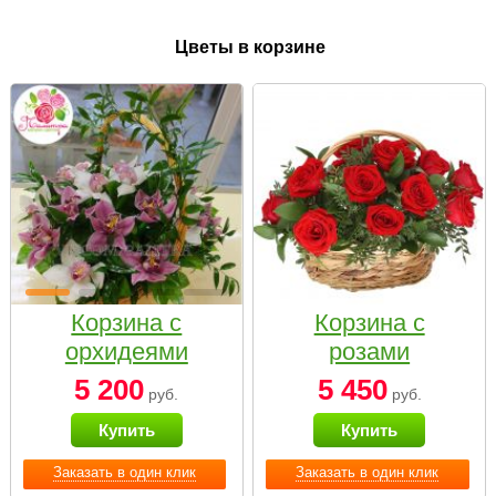
Цветы в корзине
Корзина с
Корзина с
орхидеями
розами
малая
«Красный
5 200
5 450
руб.
руб.
Париж»
Купить
Купить
Заказать в один клик
Заказать в один клик