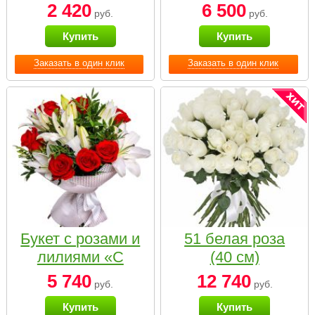
2 420
6 500
руб.
руб.
Купить
Купить
Заказать в один клик
Заказать в один клик
Букет с розами и
51 белая роза
лилиями «С
(40 см)
наилучшими
5 740
12 740
руб.
руб.
пожеланиями»
Купить
Купить