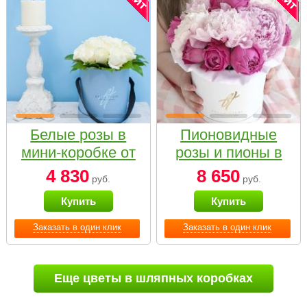
Белые розы в
Пионовидные
мини-коробке от
розы и пионы в
Bella Fiori
белой коробке
4 830
8 650
руб.
руб.
Small
Купить
Купить
Заказать в один клик
Заказать в один клик
Еще цветы в шляпных коробках