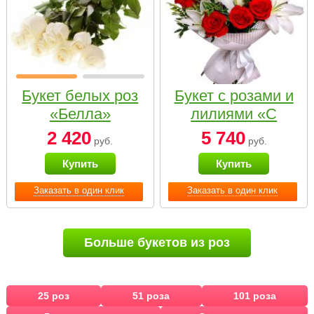
Букет белых роз
Букет с розами и
«Белла»
лилиями «С
наилучшими
2 420
5 740
руб.
руб.
пожеланиями»
Купить
Купить
Заказать в один клик
Заказать в один клик
Больше букетов из роз
25 роз
51 роза
101 роза