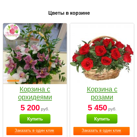
Цветы в корзине
Корзина с
Корзина с
орхидеями
розами
малая
«Красный
5 200
5 450
руб.
руб.
Париж»
Купить
Купить
Заказать в один клик
Заказать в один клик