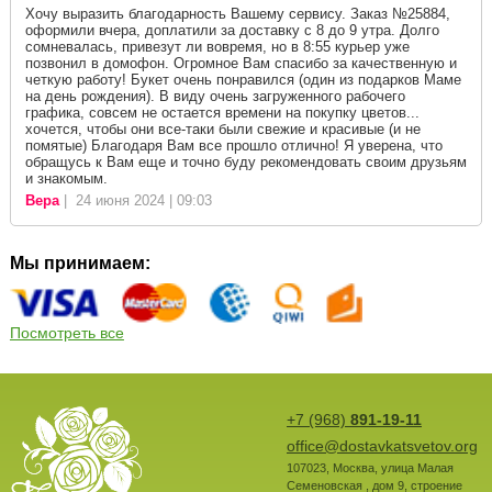
Хочу выразить благодарность Вашему сервису. Заказ №25884,
оформили вчера, доплатили за доставку с 8 до 9 утра. Долго
сомневалась, привезут ли вовремя, но в 8:55 курьер уже
позвонил в домофон. Огромное Вам спасибо за качественную и
четкую работу! Букет очень понравился (один из подарков Маме
на день рождения). В виду очень загруженного рабочего
графика, совсем не остается времени на покупку цветов...
хочется, чтобы они все-таки были свежие и красивые (и не
помятые) Благодаря Вам все прошло отлично! Я уверена, что
обращусь к Вам еще и точно буду рекомендовать своим друзьям
и знакомым.
Вера
| 24 июня 2024 | 09:03
Мы принимаем:
Посмотреть все
+7 (968)
891-19-11
office@dostavkatsvetov.org
107023
,
Москва
,
улица Малая
Семеновская , дом 9, строение