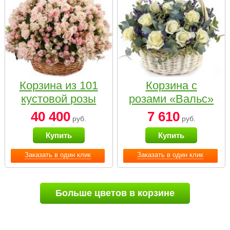
Корзина из 101
Корзина с
кустовой розы
розами «Вальс»
нежных тонов
40 400
7 610
руб.
руб.
Купить
Купить
Заказать в один клик
Заказать в один клик
Больше цветов в корзине