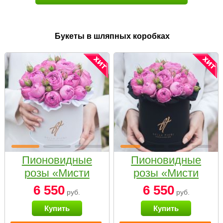
Букеты в шляпных коробках
Пионовидные
Пионовидные
розы «Мисти
розы «Мисти
бабблс» в белой
бабблс» в
6 550
6 550
руб.
руб.
коробке Small
черной коробке
Купить
Купить
Small