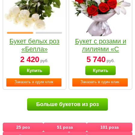
Букет белых роз
Букет с розами и
«Белла»
лилиями «С
наилучшими
2 420
5 740
руб.
руб.
пожеланиями»
Купить
Купить
Заказать в один клик
Заказать в один клик
Больше букетов из роз
25 роз
51 роза
101 роза