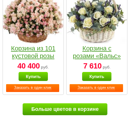
Корзина из 101
Корзина с
кустовой розы
розами «Вальс»
нежных тонов
40 400
7 610
руб.
руб.
Купить
Купить
Заказать в один клик
Заказать в один клик
Больше цветов в корзине