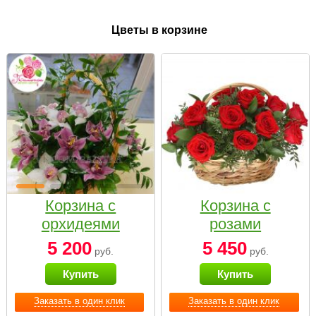
Цветы в корзине
Корзина с
Корзина с
орхидеями
розами
малая
«Красный
5 200
5 450
руб.
руб.
Париж»
Купить
Купить
Заказать в один клик
Заказать в один клик