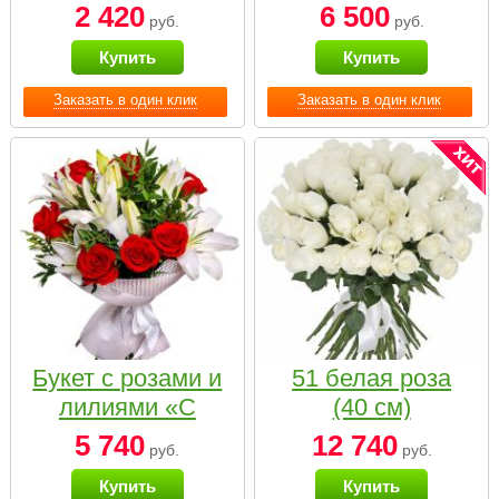
2 420
6 500
руб.
руб.
Купить
Купить
Заказать в один клик
Заказать в один клик
Букет с розами и
51 белая роза
лилиями «С
(40 см)
наилучшими
5 740
12 740
руб.
руб.
пожеланиями»
Купить
Купить