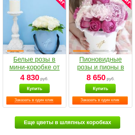
Белые розы в
Пионовидные
мини-коробке от
розы и пионы в
Bella Fiori
белой коробке
4 830
8 650
руб.
руб.
Small
Купить
Купить
Заказать в один клик
Заказать в один клик
Еще цветы в шляпных коробках