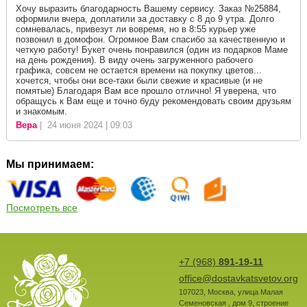
Хочу выразить благодарность Вашему сервису. Заказ №25884,
оформили вчера, доплатили за доставку с 8 до 9 утра. Долго
сомневалась, привезут ли вовремя, но в 8:55 курьер уже
позвонил в домофон. Огромное Вам спасибо за качественную и
четкую работу! Букет очень понравился (один из подарков Маме
на день рождения). В виду очень загруженного рабочего
графика, совсем не остается времени на покупку цветов...
хочется, чтобы они все-таки были свежие и красивые (и не
помятые) Благодаря Вам все прошло отлично! Я уверена, что
обращусь к Вам еще и точно буду рекомендовать своим друзьям
и знакомым.
Вера
| 24 июня 2024 | 09:03
Мы принимаем:
Посмотреть все
+7 (968)
891-19-11
office@dostavkatsvetov.org
107023
,
Москва
,
улица Малая
Семеновская , дом 9, строение