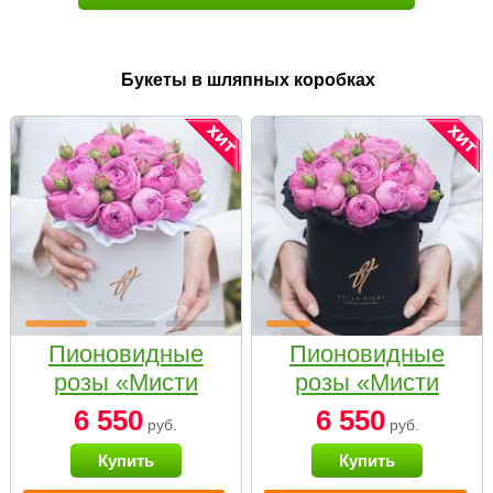
Букеты в шляпных коробках
Пионовидные
Пионовидные
розы «Мисти
розы «Мисти
бабблс» в белой
бабблс» в
6 550
6 550
руб.
руб.
коробке Small
черной коробке
Купить
Купить
Small