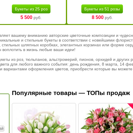
Букеты из 25 роз
Букеты из 51 розы
5 500
8 500
руб.
руб.
вляет вашему вниманию авторские цветочные композиции и чудесн
никальные и стильные букеты в соответствии с новейшими флорис
ах, стильных шляпных коробках, элегантных корзинах или форме се
ы воплотить в жизнь любые ваши идеи!
кеты из роз, тюльпанов, альстромерий, пионов, орхидей и других 
вета для любого важного события: день рождения, 8 марта, 14 фев
и вариантами оформления цветов, приобрести которые вы можете 
Популярные товары — ТОПы продаж
ай