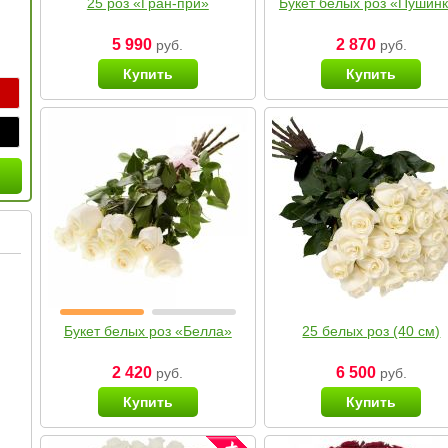
25 роз «Гран-при»
Букет белых роз «Пушин
5 990
2 870
руб.
руб.
Купить
Купить
Букет белых роз «Белла»
25 белых роз (40 см)
2 420
6 500
руб.
руб.
Купить
Купить