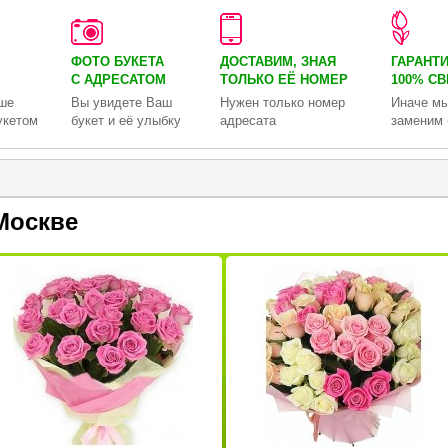
ФОТО БУКЕТА
ДОСТАВИМ, ЗНАЯ
ГАРАНТ
С АДРЕСАТОМ
ТОЛЬКО
ЕЁ НОМЕР
100% С
ше
Вы увидете Ваш
Нужен только номер
Иначе мы
укетом
букет и её улыбку
адресата
заменим 
Москве