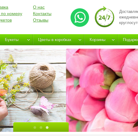
авка
О нас
Доставля
 по номеру
Контакты
ежедневн
укетов
Отзывы
круглосут
Букеты
Цветы в коробках
Корзины
Подарк