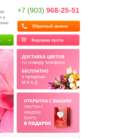
+7 (903)
968-25-51
ем
о и
очно
Обратный звонок
и
Корзина пуста