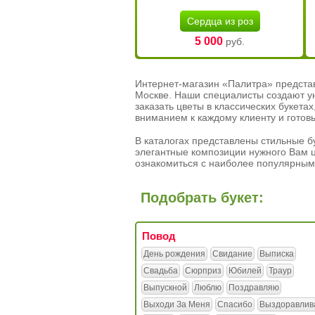
Сердца из роз
5 000
руб.
Интернет-магазин «Палитра» предста
Москве. Наши специалисты создают у
заказать цветы в классических букет
вниманием к каждому клиенту и готов
В каталогах представлены стильные бу
элегантные композиции нужного Вам ц
ознакомиться с наиболее популярным
Подобрать букет:
Повод
День рождения
Свидание
Выписка
Свадьба
Сюрприз
Юбилей
Траур
Выпускной
Люблю
Поздравляю
Выходи За Меня
Спасибо
Выздоравлив