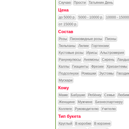
Скучаю
Прости
Татьянин День
Цена
до 5000 р.
5000 - 10000 р.
10000 - 15000
от 15000 р.
Состав
Розы
Пионовидные розы
Пионы
Тюльпаны
Лилии
Гортензии
Кустовые розы
Ирисы
Альстромерия
Ранункулюсы
Анемоны
Сирень
Ланды
Каллы
Гиацинты
Фрезии
Хризантемы
Подсолнухи
Ромашки
Эустомы
Гвозди
Мускари
Кому
Маме
Бабушке
Ребёнку
Семье
Любим
Женщине
Мужчине
Бизнеспартнеру
Коллеге
Руководителю
Учителю
Тип букета
Круглый
В коробке
В корзине