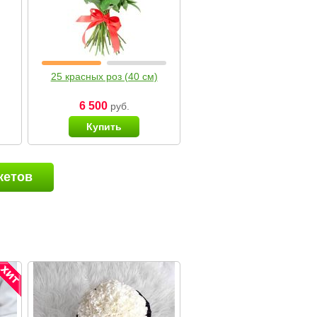
25 красных роз (40 см)
6 500
руб.
Купить
кетов