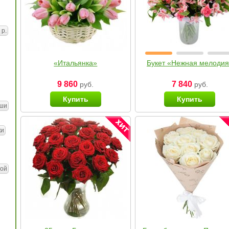
 р.
«Итальянка»
Букет «Нежная мелоди
9 860
7 840
руб.
руб.
Купить
Купить
ши
ки
ой