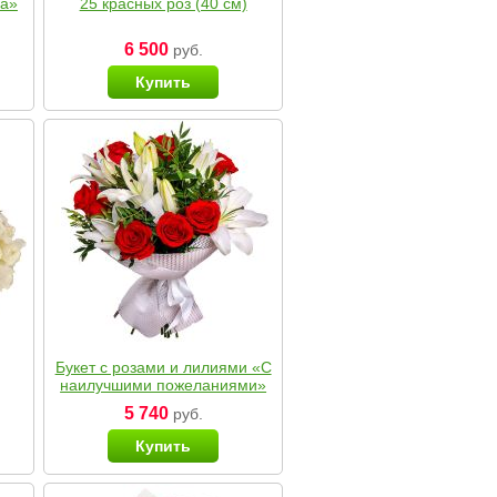
ка»
25 красных роз (40 см)
6 500
руб.
Купить
Букет с розами и лилиями «С
наилучшими пожеланиями»
5 740
руб.
Купить