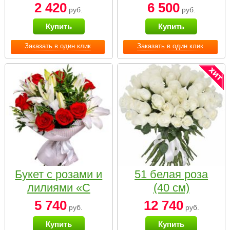
2 420
6 500
руб.
руб.
Купить
Купить
Заказать в один клик
Заказать в один клик
Букет с розами и
51 белая роза
лилиями «С
(40 см)
наилучшими
5 740
12 740
руб.
руб.
пожеланиями»
Купить
Купить