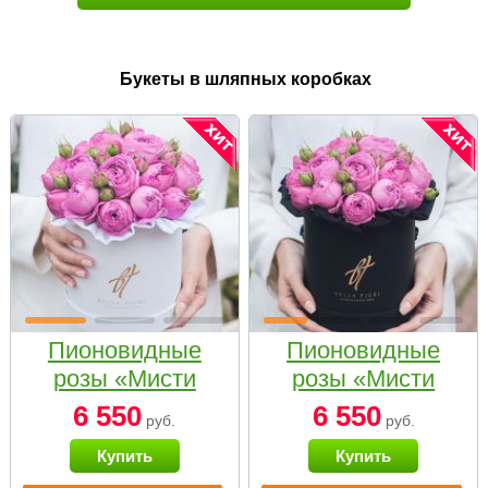
Букеты в шляпных коробках
Пионовидные
Пионовидные
розы «Мисти
розы «Мисти
бабблс» в белой
бабблс» в
6 550
6 550
руб.
руб.
коробке Small
черной коробке
Купить
Купить
Small