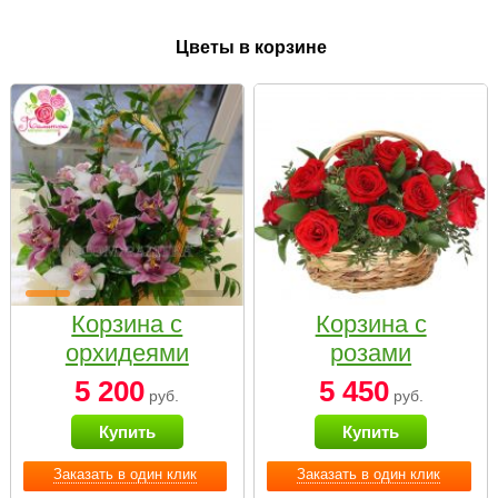
Цветы в корзине
Корзина с
Корзина с
орхидеями
розами
малая
«Красный
5 200
5 450
руб.
руб.
Париж»
Купить
Купить
Заказать в один клик
Заказать в один клик