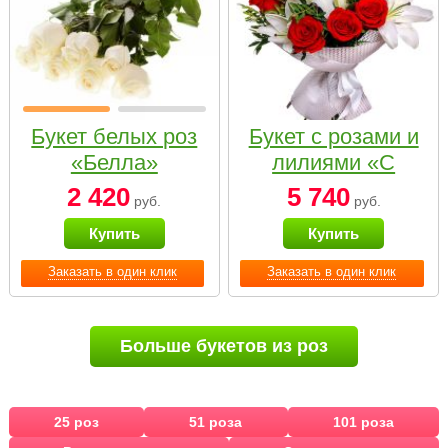
Букет белых роз
Букет с розами и
«Белла»
лилиями «С
наилучшими
2 420
5 740
руб.
руб.
пожеланиями»
Купить
Купить
Заказать в один клик
Заказать в один клик
Больше букетов из роз
25 роз
51 роза
101 роза