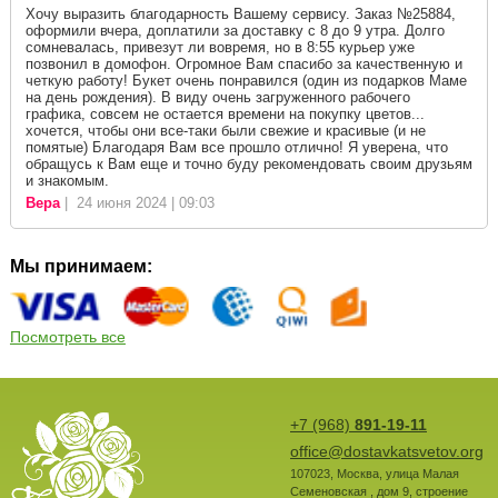
Хочу выразить благодарность Вашему сервису. Заказ №25884,
оформили вчера, доплатили за доставку с 8 до 9 утра. Долго
сомневалась, привезут ли вовремя, но в 8:55 курьер уже
позвонил в домофон. Огромное Вам спасибо за качественную и
четкую работу! Букет очень понравился (один из подарков Маме
на день рождения). В виду очень загруженного рабочего
графика, совсем не остается времени на покупку цветов...
хочется, чтобы они все-таки были свежие и красивые (и не
помятые) Благодаря Вам все прошло отлично! Я уверена, что
обращусь к Вам еще и точно буду рекомендовать своим друзьям
и знакомым.
Вера
| 24 июня 2024 | 09:03
Мы принимаем:
Посмотреть все
+7 (968)
891-19-11
office@dostavkatsvetov.org
107023
,
Москва
,
улица Малая
Семеновская , дом 9, строение