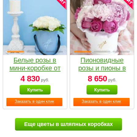
Белые розы в
Пионовидные
мини-коробке от
розы и пионы в
Bella Fiori
белой коробке
4 830
8 650
руб.
руб.
Small
Купить
Купить
Заказать в один клик
Заказать в один клик
Еще цветы в шляпных коробках