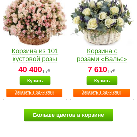
Корзина из 101
Корзина с
кустовой розы
розами «Вальс»
нежных тонов
40 400
7 610
руб.
руб.
Купить
Купить
Заказать в один клик
Заказать в один клик
Больше цветов в корзине