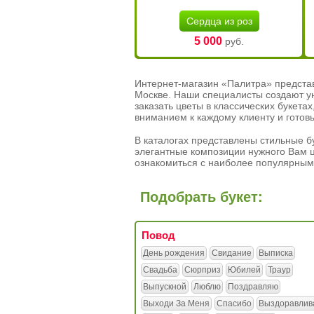
Сердца из роз
5 000
руб.
Интернет-магазин «Палитра» предста
Москве. Наши специалисты создают у
заказать цветы в классических букет
вниманием к каждому клиенту и готов
В каталогах представлены стильные бу
элегантные композиции нужного Вам ц
ознакомиться с наиболее популярным
Подобрать букет:
Повод
День рождения
Свидание
Выписка
Свадьба
Сюрприз
Юбилей
Траур
Выпускной
Люблю
Поздравляю
Выходи За Меня
Спасибо
Выздоравлив