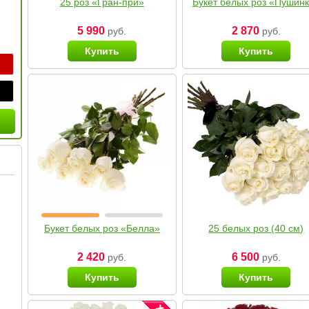
25 роз «Гран-при»
Букет белых роз «Пушин
5 990
2 870
руб.
руб.
Купить
Купить
Букет белых роз «Белла»
25 белых роз (40 см)
2 420
6 500
руб.
руб.
Купить
Купить