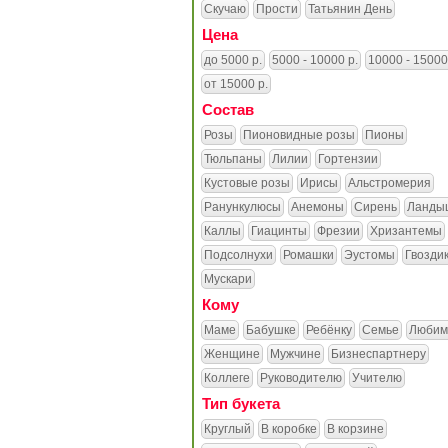
Скучаю
Прости
Татьянин День
Цена
до 5000 р.
5000 - 10000 р.
10000 - 15000
от 15000 р.
Состав
Розы
Пионовидные розы
Пионы
Тюльпаны
Лилии
Гортензии
Кустовые розы
Ирисы
Альстромерия
Ранункулюсы
Анемоны
Сирень
Ланды
Каллы
Гиацинты
Фрезии
Хризантемы
Подсолнухи
Ромашки
Эустомы
Гвозди
Мускари
Кому
Маме
Бабушке
Ребёнку
Семье
Любим
Женщине
Мужчине
Бизнеспартнеру
Коллеге
Руководителю
Учителю
Тип букета
Круглый
В коробке
В корзине