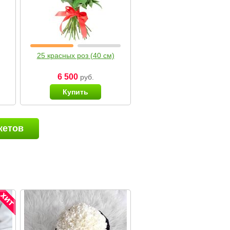
25 красных роз (40 см)
6 500
руб.
Купить
кетов