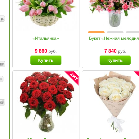
 р.
«Итальянка»
Букет «Нежная мелоди
9 860
7 840
руб.
руб.
Купить
Купить
ши
ки
ой