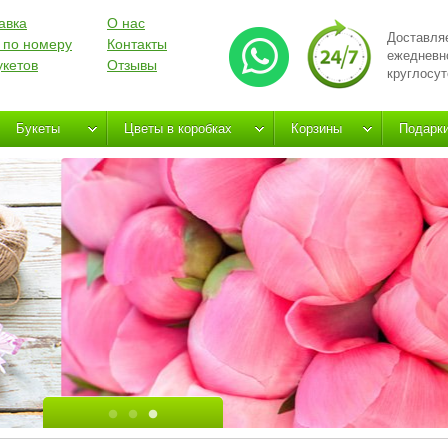
авка
О нас
Доставля
 по номеру
Контакты
ежедневн
укетов
Отзывы
круглосут
Букеты
Цветы в коробках
Корзины
Подарк