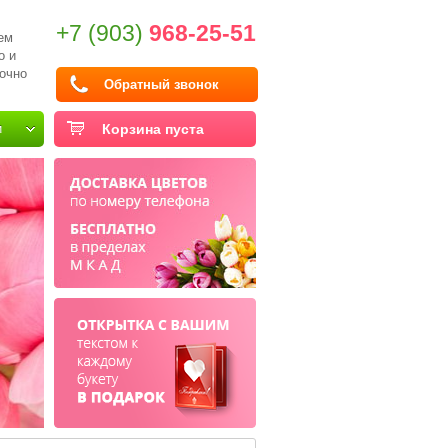
+7 (903)
968-25-51
ем
о и
очно
Обратный звонок
и
Корзина пуста