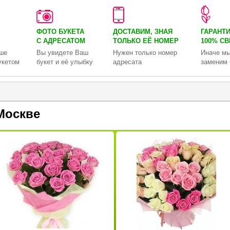
ФОТО БУКЕТА
ДОСТАВИМ, ЗНАЯ
ГАРАНТ
С АДРЕСАТОМ
ТОЛЬКО
ЕЁ НОМЕР
100% С
ше
Вы увидете Ваш
Нужен только номер
Иначе мы
укетом
букет и её улыбку
адресата
заменим 
Москве