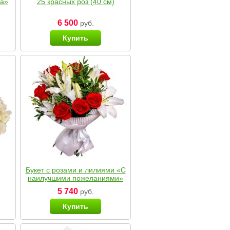
ка»
25 красных роз (40 см)
6 500
руб.
Купить
Букет с розами и лилиями «С
наилучшими пожеланиями»
5 740
руб.
Купить