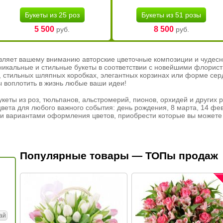
Букеты из 25 роз
Букеты из 51 розы
5 500
8 500
руб.
руб.
вляет вашему вниманию авторские цветочные композиции и чудесн
никальные и стильные букеты в соответствии с новейшими флорис
ах, стильных шляпных коробках, элегантных корзинах или форме се
ы воплотить в жизнь любые ваши идеи!
кеты из роз, тюльпанов, альстромерий, пионов, орхидей и других 
вета для любого важного события: день рождения, 8 марта, 14 фев
и вариантами оформления цветов, приобрести которые вы можете 
Популярные товары — ТОПы продаж
ай