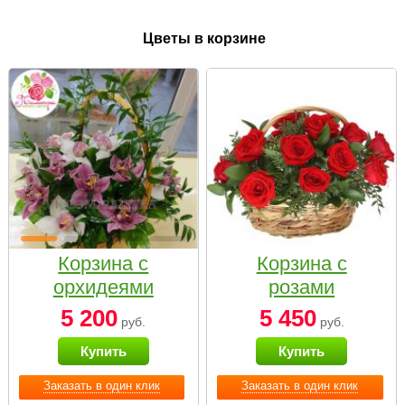
Цветы в корзине
Корзина с
Корзина с
орхидеями
розами
малая
«Красный
5 200
5 450
руб.
руб.
Париж»
Купить
Купить
Заказать в один клик
Заказать в один клик