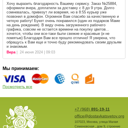
Хочу выразить благодарность Вашему сервису. Заказ №25884,
оформили вчера, доплатили за доставку с 8 до 9 утра. Долго
сомневалась, привезут ли вовремя, но в 8:55 курьер уже
позвонил в домофон. Огромное Вам спасибо за качественную и
четкую работу! Букет очень понравился (один из подарков Маме
на день рождения). В виду очень загруженного рабочего
графика, совсем не остается времени на покупку цветов...
хочется, чтобы они все-таки были свежие и красивые (и не
помятые) Благодаря Вам все прошло отлично! Я уверена, что
обращусь к Вам еще и точно буду рекомендовать своим друзьям
и знакомым.
Вера
| 24 июня 2024 | 09:03
Мы принимаем:
Посмотреть все
+7 (968)
891-19-11
office@dostavkatsvetov.org
107023
,
Москва
,
улица Малая
Семеновская , дом 9, строение