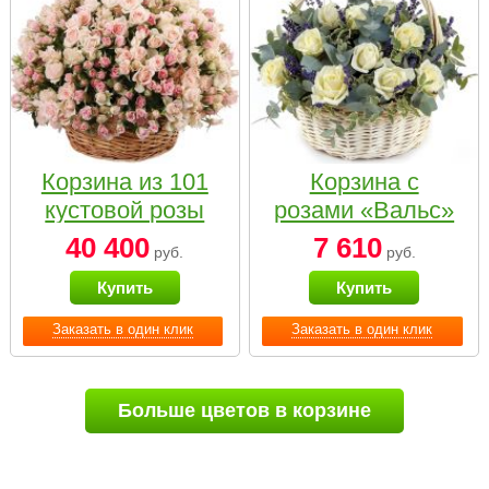
Корзина из 101
Корзина с
кустовой розы
розами «Вальс»
нежных тонов
40 400
7 610
руб.
руб.
Купить
Купить
Заказать в один клик
Заказать в один клик
Больше цветов в корзине