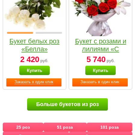
Букет белых роз
Букет с розами и
«Белла»
лилиями «С
наилучшими
2 420
5 740
руб.
руб.
пожеланиями»
Купить
Купить
Заказать в один клик
Заказать в один клик
Больше букетов из роз
25 роз
51 роза
101 роза