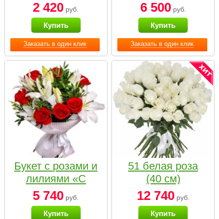
2 420
6 500
руб.
руб.
Купить
Купить
Заказать в один клик
Заказать в один клик
Букет с розами и
51 белая роза
лилиями «С
(40 см)
наилучшими
5 740
12 740
руб.
руб.
пожеланиями»
Купить
Купить