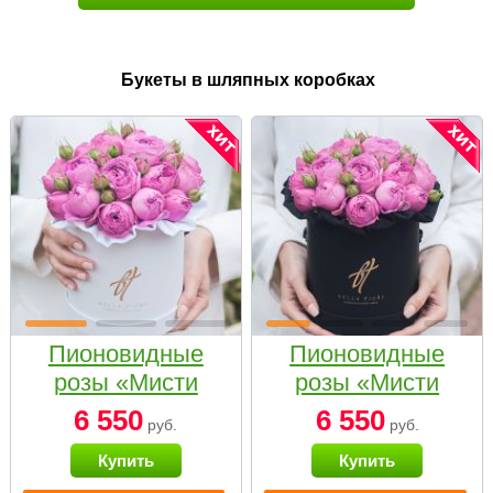
Букеты в шляпных коробках
Пионовидные
Пионовидные
розы «Мисти
розы «Мисти
бабблс» в белой
бабблс» в
6 550
6 550
руб.
руб.
коробке Small
черной коробке
Купить
Купить
Small