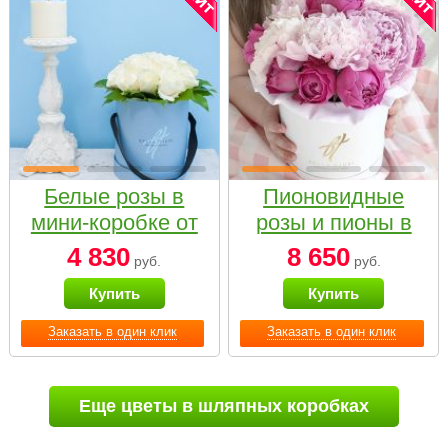
Белые розы в
Пионовидные
мини-коробке от
розы и пионы в
Bella Fiori
белой коробке
4 830
8 650
руб.
руб.
Small
Купить
Купить
Заказать в один клик
Заказать в один клик
Еще цветы в шляпных коробках