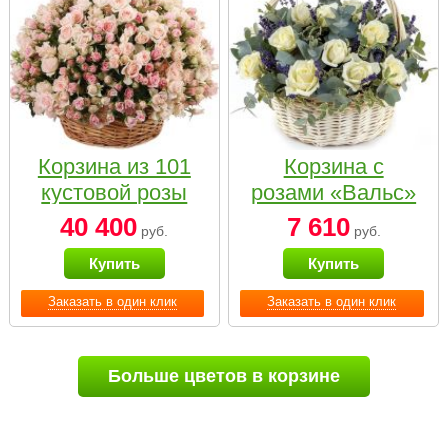
Корзина из 101
Корзина с
кустовой розы
розами «Вальс»
нежных тонов
40 400
7 610
руб.
руб.
Купить
Купить
Заказать в один клик
Заказать в один клик
Больше цветов в корзине