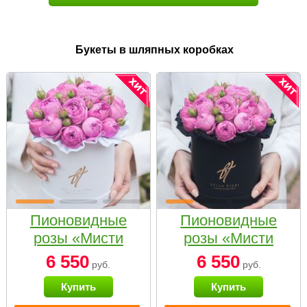
Букеты в шляпных коробках
Пионовидные
Пионовидные
розы «Мисти
розы «Мисти
бабблс» в белой
бабблс» в
6 550
6 550
руб.
руб.
коробке Small
черной коробке
Купить
Купить
Small