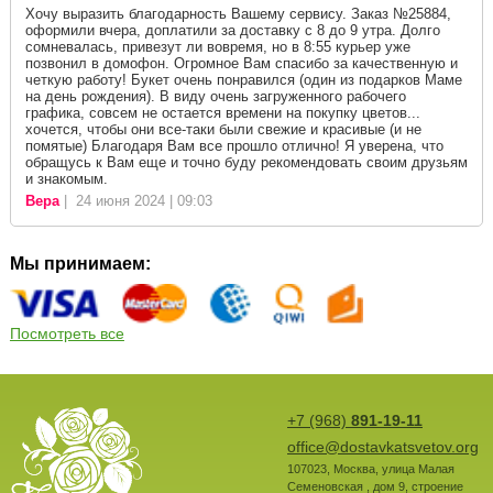
Хочу выразить благодарность Вашему сервису. Заказ №25884,
оформили вчера, доплатили за доставку с 8 до 9 утра. Долго
сомневалась, привезут ли вовремя, но в 8:55 курьер уже
позвонил в домофон. Огромное Вам спасибо за качественную и
четкую работу! Букет очень понравился (один из подарков Маме
на день рождения). В виду очень загруженного рабочего
графика, совсем не остается времени на покупку цветов...
хочется, чтобы они все-таки были свежие и красивые (и не
помятые) Благодаря Вам все прошло отлично! Я уверена, что
обращусь к Вам еще и точно буду рекомендовать своим друзьям
и знакомым.
Вера
| 24 июня 2024 | 09:03
Мы принимаем:
Посмотреть все
+7 (968)
891-19-11
office@dostavkatsvetov.org
107023
,
Москва
,
улица Малая
Семеновская , дом 9, строение