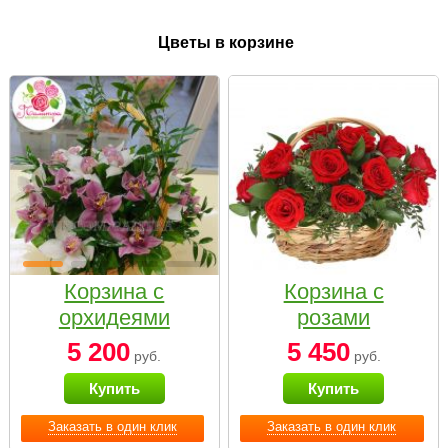
Цветы в корзине
Корзина с
Корзина с
орхидеями
розами
малая
«Красный
5 200
5 450
руб.
руб.
Париж»
Купить
Купить
Заказать в один клик
Заказать в один клик