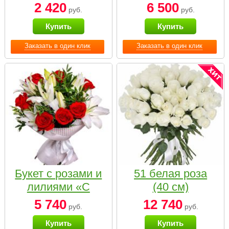
2 420
6 500
руб.
руб.
Купить
Купить
Заказать в один клик
Заказать в один клик
Букет с розами и
51 белая роза
лилиями «С
(40 см)
наилучшими
5 740
12 740
руб.
руб.
пожеланиями»
Купить
Купить