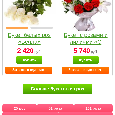
Букет белых роз
Букет с розами и
«Белла»
лилиями «С
наилучшими
2 420
5 740
руб.
руб.
пожеланиями»
Купить
Купить
Заказать в один клик
Заказать в один клик
Больше букетов из роз
25 роз
51 роза
101 роза