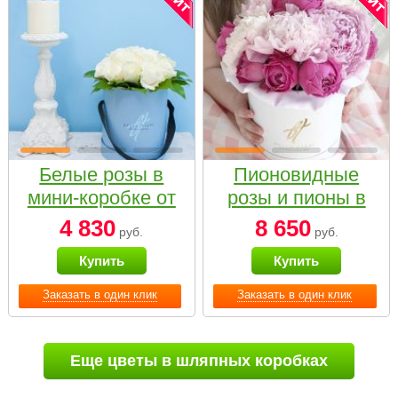
Белые розы в
Пионовидные
мини-коробке от
розы и пионы в
Bella Fiori
белой коробке
4 830
8 650
руб.
руб.
Small
Купить
Купить
Заказать в один клик
Заказать в один клик
Еще цветы в шляпных коробках