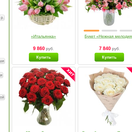
 р.
«Итальянка»
Букет «Нежная мелоди
9 860
7 840
руб.
руб.
Купить
Купить
ши
ки
ой