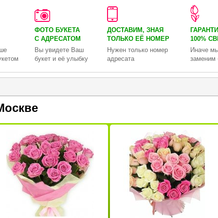
ФОТО БУКЕТА
ДОСТАВИМ, ЗНАЯ
ГАРАНТ
С АДРЕСАТОМ
ТОЛЬКО
ЕЁ НОМЕР
100% С
ше
Вы увидете Ваш
Нужен только номер
Иначе мы
укетом
букет и её улыбку
адресата
заменим 
Москве