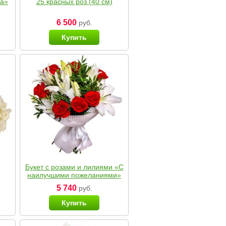
ка»
25 красных роз (40 см)
6 500
руб.
Купить
Букет с розами и лилиями «С
наилучшими пожеланиями»
5 740
руб.
Купить