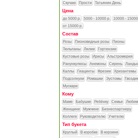
Скучаю
Прости
Татьянин День
Цена
до 5000 р.
5000 - 10000 р.
10000 - 15000
от 15000 р.
Состав
Розы
Пионовидные розы
Пионы
Тюльпаны
Лилии
Гортензии
Кустовые розы
Ирисы
Альстромерия
Ранункулюсы
Анемоны
Сирень
Ланды
Каллы
Гиацинты
Фрезии
Хризантемы
Подсолнухи
Ромашки
Эустомы
Гвозди
Мускари
Кому
Маме
Бабушке
Ребёнку
Семье
Любим
Женщине
Мужчине
Бизнеспартнеру
Коллеге
Руководителю
Учителю
Тип букета
Круглый
В коробке
В корзине