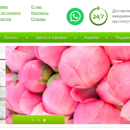
авка
О нас
Доставля
 по номеру
Контакты
ежедневн
укетов
Отзывы
круглосут
Букеты
Цветы в коробках
Корзины
Подарк