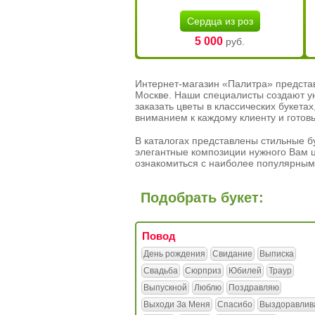
Сердца из роз
5 000
руб.
Интернет-магазин «Палитра» предста
Москве. Наши специалисты создают у
заказать цветы в классических букет
вниманием к каждому клиенту и готов
В каталогах представлены стильные бу
элегантные композиции нужного Вам ц
ознакомиться с наиболее популярным
Подобрать букет:
Повод
День рождения
Свидание
Выписка
Свадьба
Сюрприз
Юбилей
Траур
Выпускной
Люблю
Поздравляю
Выходи За Меня
Спасибо
Выздоравлив