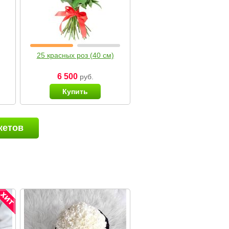
25 красных роз (40 см)
6 500
руб.
Купить
кетов