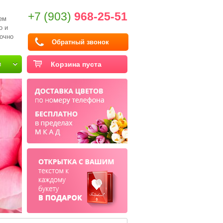
+7 (903)
968-25-51
ем
о и
очно
Обратный звонок
и
Корзина пуста