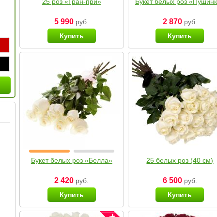
25 роз «Гран-при»
Букет белых роз «Пушин
5 990
2 870
руб.
руб.
Купить
Купить
Букет белых роз «Белла»
25 белых роз (40 см)
2 420
6 500
руб.
руб.
Купить
Купить