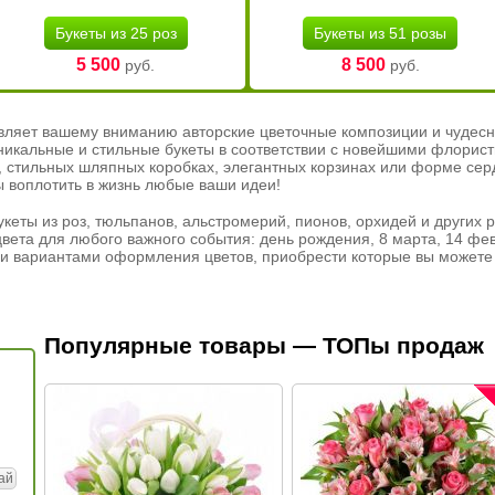
Букеты из 25 роз
Букеты из 51 розы
5 500
8 500
руб.
руб.
вляет вашему вниманию авторские цветочные композиции и чудесн
никальные и стильные букеты в соответствии с новейшими флорис
ах, стильных шляпных коробках, элегантных корзинах или форме се
ы воплотить в жизнь любые ваши идеи!
кеты из роз, тюльпанов, альстромерий, пионов, орхидей и других 
вета для любого важного события: день рождения, 8 марта, 14 фев
и вариантами оформления цветов, приобрести которые вы можете 
Популярные товары — ТОПы продаж
ай