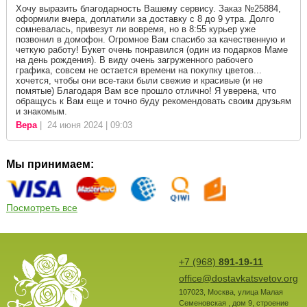
Хочу выразить благодарность Вашему сервису. Заказ №25884,
оформили вчера, доплатили за доставку с 8 до 9 утра. Долго
сомневалась, привезут ли вовремя, но в 8:55 курьер уже
позвонил в домофон. Огромное Вам спасибо за качественную и
четкую работу! Букет очень понравился (один из подарков Маме
на день рождения). В виду очень загруженного рабочего
графика, совсем не остается времени на покупку цветов...
хочется, чтобы они все-таки были свежие и красивые (и не
помятые) Благодаря Вам все прошло отлично! Я уверена, что
обращусь к Вам еще и точно буду рекомендовать своим друзьям
и знакомым.
Вера
| 24 июня 2024 | 09:03
Мы принимаем:
Посмотреть все
+7 (968)
891-19-11
office@dostavkatsvetov.org
107023
,
Москва
,
улица Малая
Семеновская , дом 9, строение