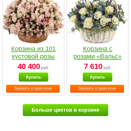
Корзина из 101
Корзина с
кустовой розы
розами «Вальс»
нежных тонов
40 400
7 610
руб.
руб.
Купить
Купить
Заказать в один клик
Заказать в один клик
Больше цветов в корзине