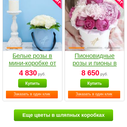
Белые розы в
Пионовидные
мини-коробке от
розы и пионы в
Bella Fiori
белой коробке
4 830
8 650
руб.
руб.
Small
Купить
Купить
Заказать в один клик
Заказать в один клик
Еще цветы в шляпных коробках