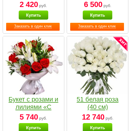
2 420
6 500
руб.
руб.
Купить
Купить
Заказать в один клик
Заказать в один клик
Букет с розами и
51 белая роза
лилиями «С
(40 см)
наилучшими
5 740
12 740
руб.
руб.
пожеланиями»
Купить
Купить