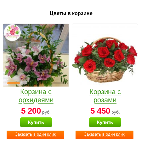
Цветы в корзине
Корзина с
Корзина с
орхидеями
розами
малая
«Красный
5 200
5 450
руб.
руб.
Париж»
Купить
Купить
Заказать в один клик
Заказать в один клик