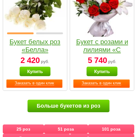
Букет белых роз
Букет с розами и
«Белла»
лилиями «С
наилучшими
2 420
5 740
руб.
руб.
пожеланиями»
Купить
Купить
Заказать в один клик
Заказать в один клик
Больше букетов из роз
25 роз
51 роза
101 роза