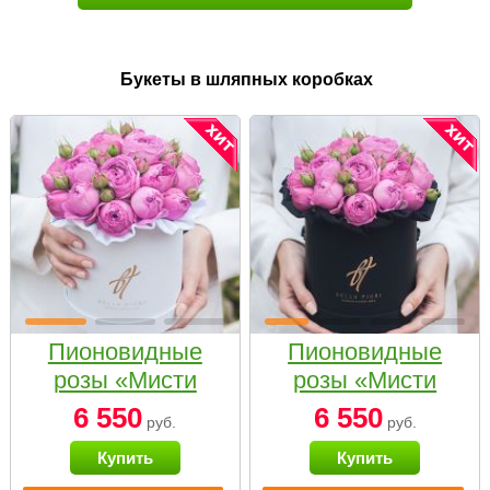
Букеты в шляпных коробках
Пионовидные
Пионовидные
розы «Мисти
розы «Мисти
бабблс» в белой
бабблс» в
6 550
6 550
руб.
руб.
коробке Small
черной коробке
Купить
Купить
Small