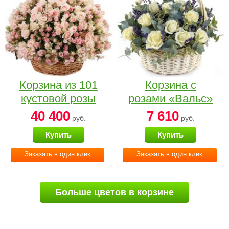
Корзина из 101
Корзина с
кустовой розы
розами «Вальс»
нежных тонов
40 400
7 610
руб.
руб.
Купить
Купить
Заказать в один клик
Заказать в один клик
Больше цветов в корзине