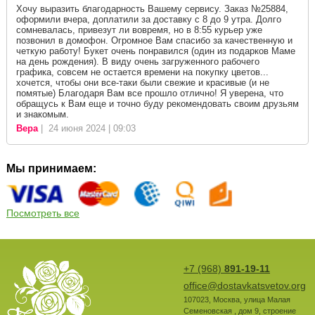
Хочу выразить благодарность Вашему сервису. Заказ №25884,
оформили вчера, доплатили за доставку с 8 до 9 утра. Долго
сомневалась, привезут ли вовремя, но в 8:55 курьер уже
позвонил в домофон. Огромное Вам спасибо за качественную и
четкую работу! Букет очень понравился (один из подарков Маме
на день рождения). В виду очень загруженного рабочего
графика, совсем не остается времени на покупку цветов...
хочется, чтобы они все-таки были свежие и красивые (и не
помятые) Благодаря Вам все прошло отлично! Я уверена, что
обращусь к Вам еще и точно буду рекомендовать своим друзьям
и знакомым.
Вера
| 24 июня 2024 | 09:03
Мы принимаем:
Посмотреть все
+7 (968)
891-19-11
office@dostavkatsvetov.org
107023
,
Москва
,
улица Малая
Семеновская , дом 9, строение