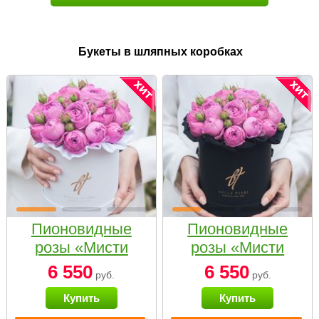
Букеты в шляпных коробках
Пионовидные
Пионовидные
розы «Мисти
розы «Мисти
бабблс» в белой
бабблс» в
6 550
6 550
руб.
руб.
коробке Small
черной коробке
Купить
Купить
Small