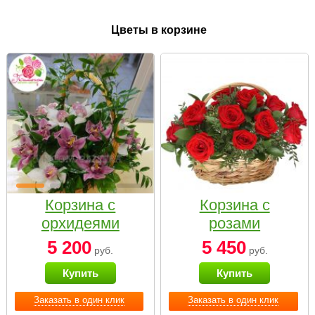
Цветы в корзине
Корзина с
Корзина с
орхидеями
розами
малая
«Красный
5 200
5 450
руб.
руб.
Париж»
Купить
Купить
Заказать в один клик
Заказать в один клик