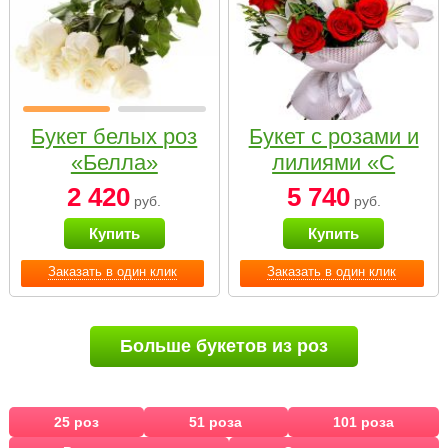
Букет белых роз
Букет с розами и
«Белла»
лилиями «С
наилучшими
2 420
5 740
руб.
руб.
пожеланиями»
Купить
Купить
Заказать в один клик
Заказать в один клик
Больше букетов из роз
25 роз
51 роза
101 роза