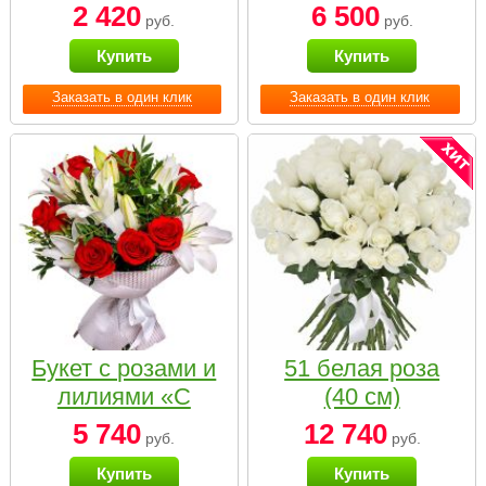
2 420
6 500
руб.
руб.
Купить
Купить
Заказать в один клик
Заказать в один клик
Букет с розами и
51 белая роза
лилиями «С
(40 см)
наилучшими
5 740
12 740
руб.
руб.
пожеланиями»
Купить
Купить