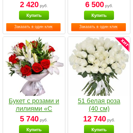
2 420
6 500
руб.
руб.
Купить
Купить
Заказать в один клик
Заказать в один клик
Букет с розами и
51 белая роза
лилиями «С
(40 см)
наилучшими
5 740
12 740
руб.
руб.
пожеланиями»
Купить
Купить