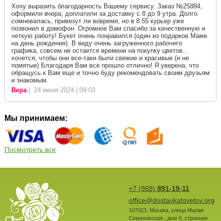
Хочу выразить благодарность Вашему сервису. Заказ №25884,
оформили вчера, доплатили за доставку с 8 до 9 утра. Долго
сомневалась, привезут ли вовремя, но в 8:55 курьер уже
позвонил в домофон. Огромное Вам спасибо за качественную и
четкую работу! Букет очень понравился (один из подарков Маме
на день рождения). В виду очень загруженного рабочего
графика, совсем не остается времени на покупку цветов...
хочется, чтобы они все-таки были свежие и красивые (и не
помятые) Благодаря Вам все прошло отлично! Я уверена, что
обращусь к Вам еще и точно буду рекомендовать своим друзьям
и знакомым.
Вера
| 24 июня 2024 | 09:03
Мы принимаем:
Посмотреть все
+7 (968)
891-19-11
office@dostavkatsvetov.org
107023
,
Москва
,
улица Малая
Семеновская , дом 9, строение