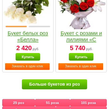
Букет белых роз
Букет с розами и
«Белла»
лилиями «С
наилучшими
2 420
5 740
руб.
руб.
пожеланиями»
Купить
Купить
Заказать в один клик
Заказать в один клик
Больше букетов из роз
25 роз
51 роза
101 роза