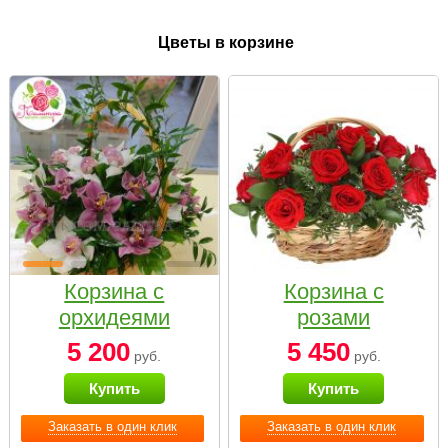
Цветы в корзине
Корзина с
Корзина с
орхидеями
розами
малая
«Красный
5 200
5 450
руб.
руб.
Париж»
Купить
Купить
Заказать в один клик
Заказать в один клик