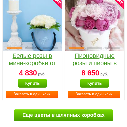
Белые розы в
Пионовидные
мини-коробке от
розы и пионы в
Bella Fiori
белой коробке
4 830
8 650
руб.
руб.
Small
Купить
Купить
Заказать в один клик
Заказать в один клик
Еще цветы в шляпных коробках