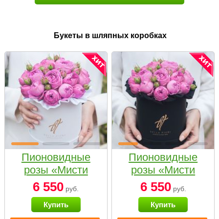
Букеты в шляпных коробках
Пионовидные
Пионовидные
розы «Мисти
розы «Мисти
бабблс» в белой
бабблс» в
6 550
6 550
руб.
руб.
коробке Small
черной коробке
Купить
Купить
Small