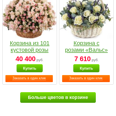
Корзина из 101
Корзина с
кустовой розы
розами «Вальс»
нежных тонов
40 400
7 610
руб.
руб.
Купить
Купить
Заказать в один клик
Заказать в один клик
Больше цветов в корзине