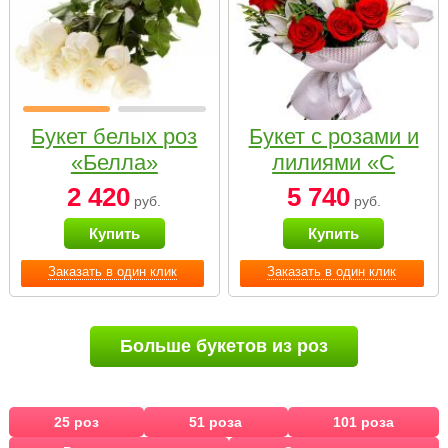
Букет белых роз
Букет с розами и
«Белла»
лилиями «С
наилучшими
2 420
5 740
руб.
руб.
пожеланиями»
Купить
Купить
Заказать в один клик
Заказать в один клик
Больше букетов из роз
25 роз
51 роза
101 роза