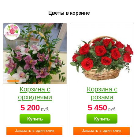
Цветы в корзине
Корзина с
Корзина с
орхидеями
розами
малая
«Красный
5 200
5 450
руб.
руб.
Париж»
Купить
Купить
Заказать в один клик
Заказать в один клик