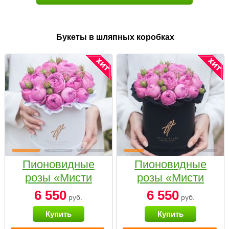
Букеты в шляпных коробках
Пионовидные
Пионовидные
розы «Мисти
розы «Мисти
бабблс» в белой
бабблс» в
6 550
6 550
руб.
руб.
коробке Small
черной коробке
Купить
Купить
Small