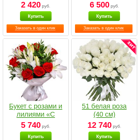
2 420
6 500
руб.
руб.
Купить
Купить
Заказать в один клик
Заказать в один клик
Букет с розами и
51 белая роза
лилиями «С
(40 см)
наилучшими
5 740
12 740
руб.
руб.
пожеланиями»
Купить
Купить