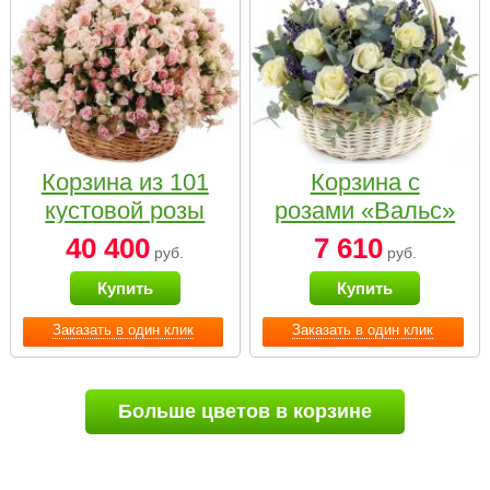
Корзина из 101
Корзина с
кустовой розы
розами «Вальс»
нежных тонов
40 400
7 610
руб.
руб.
Купить
Купить
Заказать в один клик
Заказать в один клик
Больше цветов в корзине