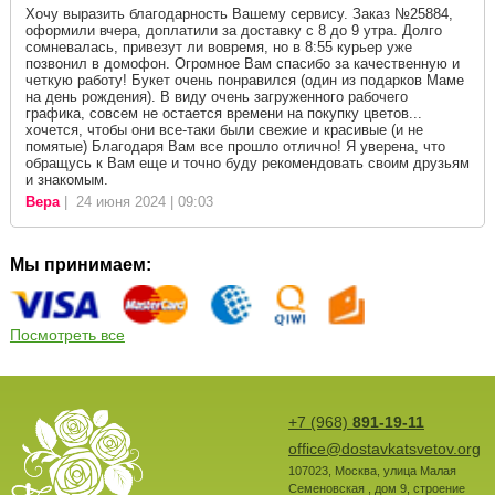
Хочу выразить благодарность Вашему сервису. Заказ №25884,
оформили вчера, доплатили за доставку с 8 до 9 утра. Долго
сомневалась, привезут ли вовремя, но в 8:55 курьер уже
позвонил в домофон. Огромное Вам спасибо за качественную и
четкую работу! Букет очень понравился (один из подарков Маме
на день рождения). В виду очень загруженного рабочего
графика, совсем не остается времени на покупку цветов...
хочется, чтобы они все-таки были свежие и красивые (и не
помятые) Благодаря Вам все прошло отлично! Я уверена, что
обращусь к Вам еще и точно буду рекомендовать своим друзьям
и знакомым.
Вера
| 24 июня 2024 | 09:03
Мы принимаем:
Посмотреть все
+7 (968)
891-19-11
office@dostavkatsvetov.org
107023
,
Москва
,
улица Малая
Семеновская , дом 9, строение