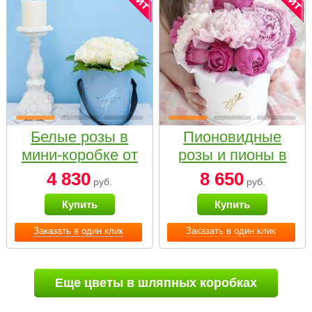
Белые розы в
Пионовидные
мини-коробке от
розы и пионы в
Bella Fiori
белой коробке
4 830
8 650
руб.
руб.
Small
Купить
Купить
Заказать в один клик
Заказать в один клик
Еще цветы в шляпных коробках