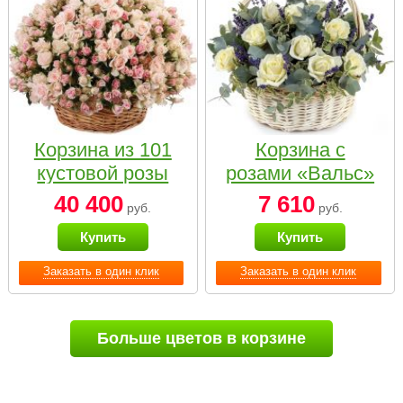
Корзина из 101
Корзина с
кустовой розы
розами «Вальс»
нежных тонов
40 400
7 610
руб.
руб.
Купить
Купить
Заказать в один клик
Заказать в один клик
Больше цветов в корзине