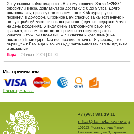
Хочу выразить благодарность Вашему сервису. Заказ №25884,
оформили вчера, доплатили за доставку с 8 до 9 утра. Долго
сомневалась, привезут ли вовремя, но в 8:55 курьер уже
позвонил в домофон. Огромное Вам спасибо за качественную и
четкую работу! Букет очень понравился (один из подарков Маме
на день рождения). В виду очень загруженного рабочего
графика, совсем не остается времени на покупку цветов...
хочется, чтобы они все-таки были свежие и красивые (и не
помятые) Благодаря Вам все прошло отлично! Я уверена, что
обращусь к Вам еще и точно буду рекомендовать своим друзьям
и знакомым.
Вера
| 24 июня 2024 | 09:03
Мы принимаем:
Посмотреть все
+7 (968)
891-19-11
office@dostavkatsvetov.org
107023
,
Москва
,
улица Малая
Семеновская , дом 9, строение