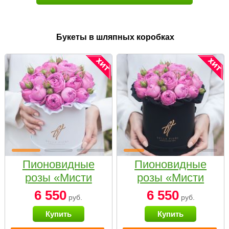
Букеты в шляпных коробках
Пионовидные
Пионовидные
розы «Мисти
розы «Мисти
бабблс» в белой
бабблс» в
6 550
6 550
руб.
руб.
коробке Small
черной коробке
Купить
Купить
Small