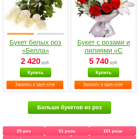
Букет белых роз
Букет с розами и
«Белла»
лилиями «С
наилучшими
2 420
5 740
руб.
руб.
пожеланиями»
Купить
Купить
Заказать в один клик
Заказать в один клик
Больше букетов из роз
25 роз
51 роза
101 роза