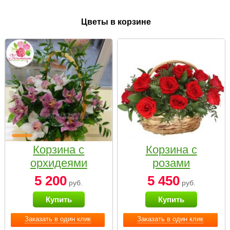
Цветы в корзине
Корзина с
Корзина с
орхидеями
розами
малая
«Красный
5 200
5 450
руб.
руб.
Париж»
Купить
Купить
Заказать в один клик
Заказать в один клик