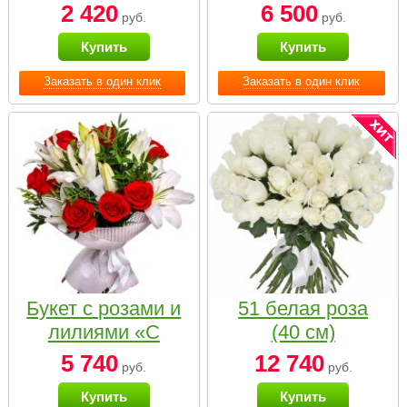
2 420
6 500
руб.
руб.
Купить
Купить
Заказать в один клик
Заказать в один клик
Букет с розами и
51 белая роза
лилиями «С
(40 см)
наилучшими
5 740
12 740
руб.
руб.
пожеланиями»
Купить
Купить