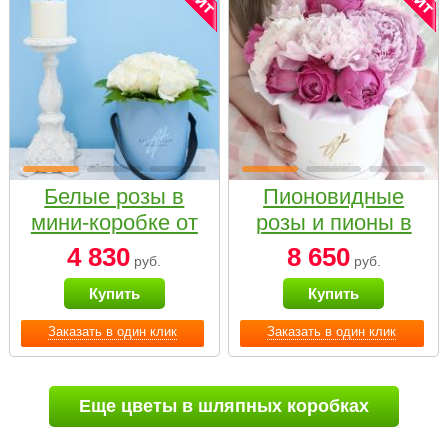
Белые розы в
Пионовидные
мини-коробке от
розы и пионы в
Bella Fiori
белой коробке
4 830
8 650
руб.
руб.
Small
Купить
Купить
Заказать в один клик
Заказать в один клик
Еще цветы в шляпных коробках