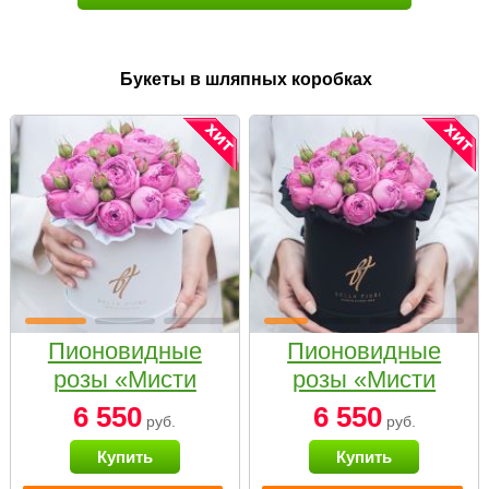
Букеты в шляпных коробках
Пионовидные
Пионовидные
розы «Мисти
розы «Мисти
бабблс» в белой
бабблс» в
6 550
6 550
руб.
руб.
коробке Small
черной коробке
Купить
Купить
Small