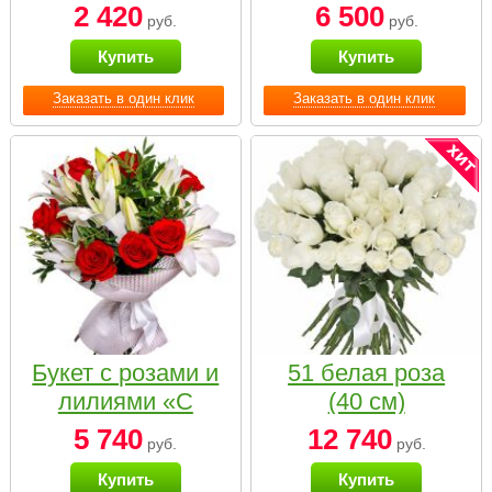
2 420
6 500
руб.
руб.
Купить
Купить
Заказать в один клик
Заказать в один клик
Букет с розами и
51 белая роза
лилиями «С
(40 см)
наилучшими
5 740
12 740
руб.
руб.
пожеланиями»
Купить
Купить