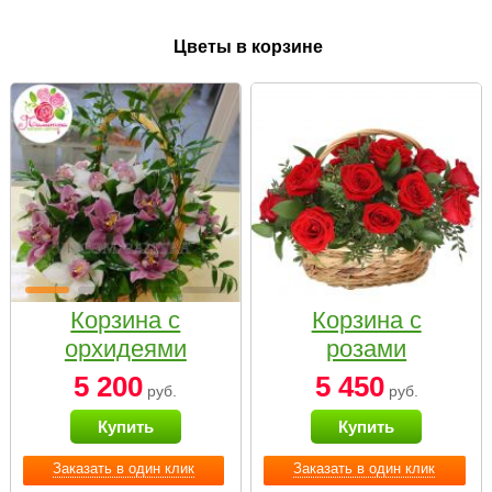
Цветы в корзине
Корзина с
Корзина с
орхидеями
розами
малая
«Красный
5 200
5 450
руб.
руб.
Париж»
Купить
Купить
Заказать в один клик
Заказать в один клик