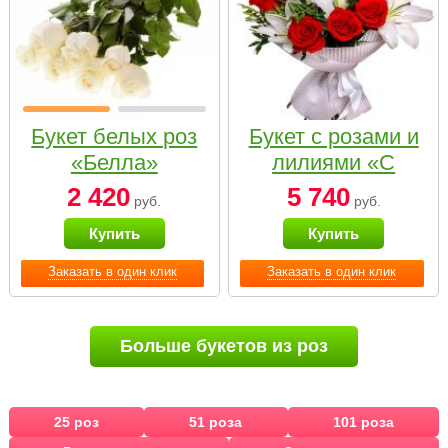
Букет белых роз
Букет с розами и
«Белла»
лилиями «С
наилучшими
2 420
5 740
руб.
руб.
пожеланиями»
Купить
Купить
Заказать в один клик
Заказать в один клик
Больше букетов из роз
25 роз
51 роза
101 роза