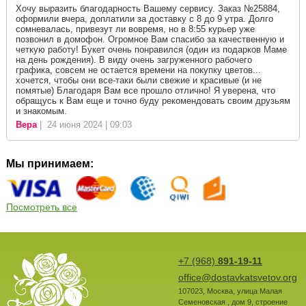
Хочу выразить благодарность Вашему сервису. Заказ №25884,
оформили вчера, доплатили за доставку с 8 до 9 утра. Долго
сомневалась, привезут ли вовремя, но в 8:55 курьер уже
позвонил в домофон. Огромное Вам спасибо за качественную и
четкую работу! Букет очень понравился (один из подарков Маме
на день рождения). В виду очень загруженного рабочего
графика, совсем не остается времени на покупку цветов...
хочется, чтобы они все-таки были свежие и красивые (и не
помятые) Благодаря Вам все прошло отлично! Я уверена, что
обращусь к Вам еще и точно буду рекомендовать своим друзьям
и знакомым.
Вера
| 24 июня 2024 | 09:03
Мы принимаем:
Посмотреть все
+7 (968)
891-19-11
office@dostavkatsvetov.org
107023
,
Москва
,
улица Малая
Семеновская , дом 9, строение