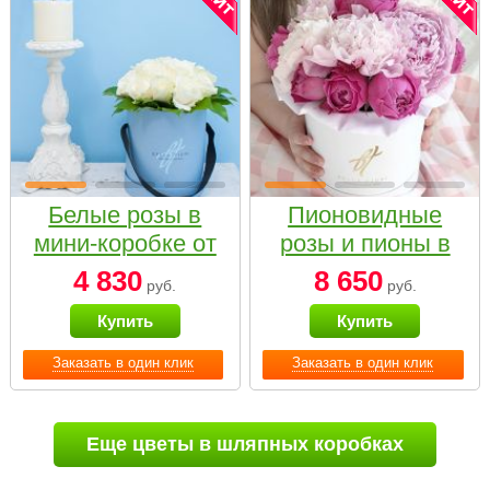
Белые розы в
Пионовидные
мини-коробке от
розы и пионы в
Bella Fiori
белой коробке
4 830
8 650
руб.
руб.
Small
Купить
Купить
Заказать в один клик
Заказать в один клик
Еще цветы в шляпных коробках