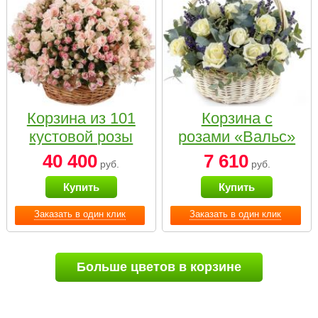
Корзина из 101
Корзина с
кустовой розы
розами «Вальс»
нежных тонов
40 400
7 610
руб.
руб.
Купить
Купить
Заказать в один клик
Заказать в один клик
Больше цветов в корзине