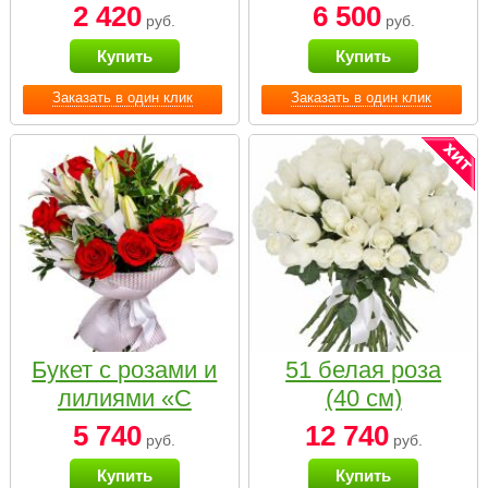
2 420
6 500
руб.
руб.
Купить
Купить
Заказать в один клик
Заказать в один клик
Букет с розами и
51 белая роза
лилиями «С
(40 см)
наилучшими
5 740
12 740
руб.
руб.
пожеланиями»
Купить
Купить