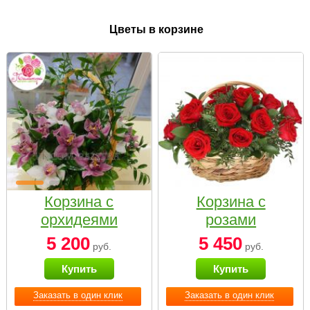
Цветы в корзине
Корзина с
Корзина с
орхидеями
розами
малая
«Красный
5 200
5 450
руб.
руб.
Париж»
Купить
Купить
Заказать в один клик
Заказать в один клик