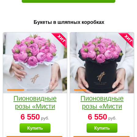
Букеты в шляпных коробках
Пионовидные
Пионовидные
розы «Мисти
розы «Мисти
бабблс» в белой
бабблс» в
6 550
6 550
руб.
руб.
коробке Small
черной коробке
Купить
Купить
Small