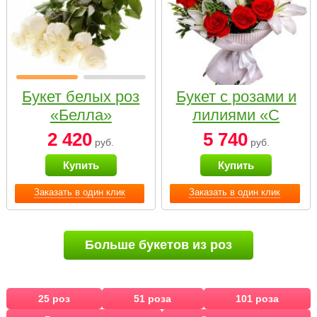
Букет белых роз
Букет с розами и
«Белла»
лилиями «С
наилучшими
2 420
5 740
руб.
руб.
пожеланиями»
Купить
Купить
Заказать в один клик
Заказать в один клик
Больше букетов из роз
25 роз
51 роза
101 роза