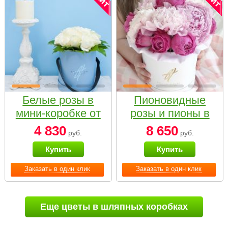
Белые розы в
Пионовидные
мини-коробке от
розы и пионы в
Bella Fiori
белой коробке
4 830
8 650
руб.
руб.
Small
Купить
Купить
Заказать в один клик
Заказать в один клик
Еще цветы в шляпных коробках