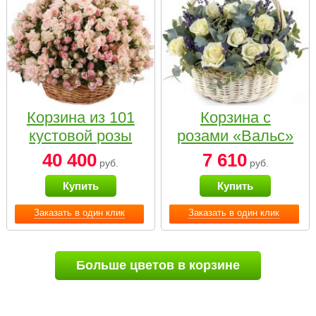
Корзина из 101
Корзина с
кустовой розы
розами «Вальс»
нежных тонов
40 400
7 610
руб.
руб.
Купить
Купить
Заказать в один клик
Заказать в один клик
Больше цветов в корзине