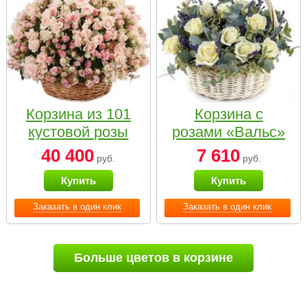
Корзина из 101
Корзина с
кустовой розы
розами «Вальс»
нежных тонов
40 400
7 610
руб.
руб.
Купить
Купить
Заказать в один клик
Заказать в один клик
Больше цветов в корзине