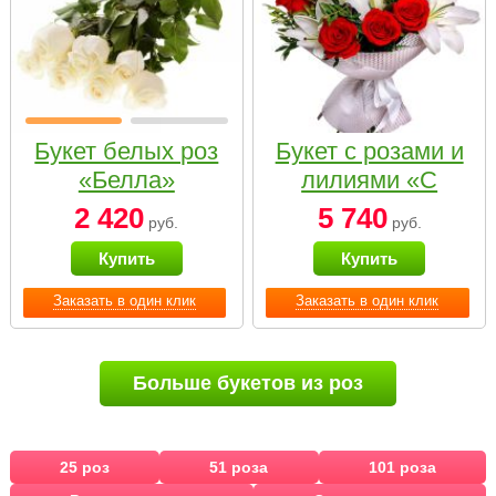
Букет белых роз
Букет с розами и
«Белла»
лилиями «С
наилучшими
2 420
5 740
руб.
руб.
пожеланиями»
Купить
Купить
Заказать в один клик
Заказать в один клик
Больше букетов из роз
25 роз
51 роза
101 роза