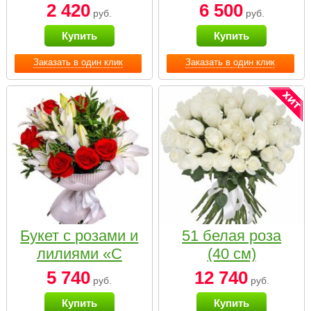
2 420
6 500
руб.
руб.
Купить
Купить
Заказать в один клик
Заказать в один клик
Букет с розами и
51 белая роза
лилиями «С
(40 см)
наилучшими
5 740
12 740
руб.
руб.
пожеланиями»
Купить
Купить