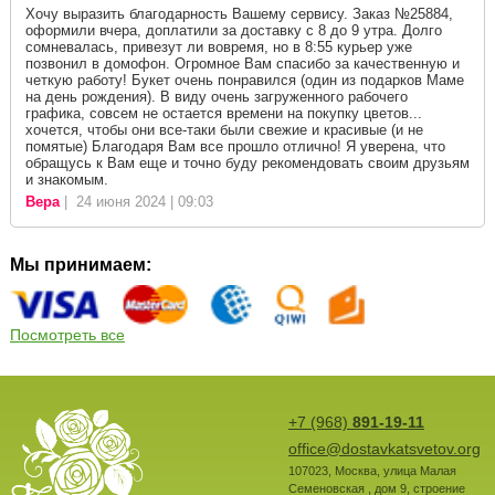
Хочу выразить благодарность Вашему сервису. Заказ №25884,
оформили вчера, доплатили за доставку с 8 до 9 утра. Долго
сомневалась, привезут ли вовремя, но в 8:55 курьер уже
позвонил в домофон. Огромное Вам спасибо за качественную и
четкую работу! Букет очень понравился (один из подарков Маме
на день рождения). В виду очень загруженного рабочего
графика, совсем не остается времени на покупку цветов...
хочется, чтобы они все-таки были свежие и красивые (и не
помятые) Благодаря Вам все прошло отлично! Я уверена, что
обращусь к Вам еще и точно буду рекомендовать своим друзьям
и знакомым.
Вера
| 24 июня 2024 | 09:03
Мы принимаем:
Посмотреть все
+7 (968)
891-19-11
office@dostavkatsvetov.org
107023
,
Москва
,
улица Малая
Семеновская , дом 9, строение