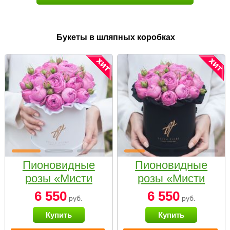
Букеты в шляпных коробках
Пионовидные
Пионовидные
розы «Мисти
розы «Мисти
бабблс» в белой
бабблс» в
6 550
6 550
руб.
руб.
коробке Small
черной коробке
Купить
Купить
Small