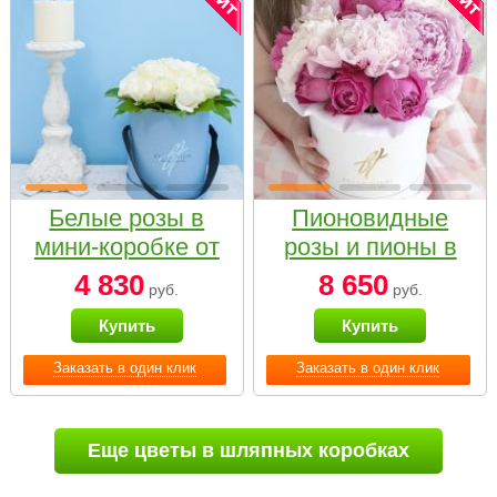
Белые розы в
Пионовидные
мини-коробке от
розы и пионы в
Bella Fiori
белой коробке
4 830
8 650
руб.
руб.
Small
Купить
Купить
Заказать в один клик
Заказать в один клик
Еще цветы в шляпных коробках