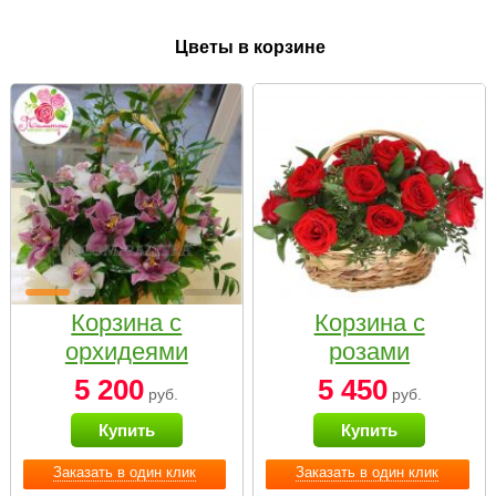
Цветы в корзине
Корзина с
Корзина с
орхидеями
розами
малая
«Красный
5 200
5 450
руб.
руб.
Париж»
Купить
Купить
Заказать в один клик
Заказать в один клик