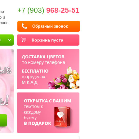
+7 (903)
968-25-51
ем
о и
очно
Обратный звонок
и
Корзина пуста