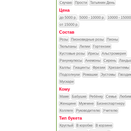
Скучаю
Прости
Татьянин День
Цена
до 5000 р.
5000 - 10000 р.
10000 - 15000
от 15000 р.
Состав
Розы
Пионовидные розы
Пионы
Тюльпаны
Лилии
Гортензии
Кустовые розы
Ирисы
Альстромерия
Ранункулюсы
Анемоны
Сирень
Ланды
Каллы
Гиацинты
Фрезии
Хризантемы
Подсолнухи
Ромашки
Эустомы
Гвозди
Мускари
Кому
Маме
Бабушке
Ребёнку
Семье
Любим
Женщине
Мужчине
Бизнеспартнеру
Коллеге
Руководителю
Учителю
Тип букета
Круглый
В коробке
В корзине