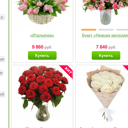
 р.
«Итальянка»
Букет «Нежная мелоди
9 860
7 840
руб.
руб.
Купить
Купить
ши
ки
ой