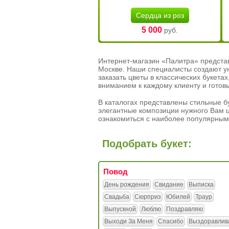
Сердца из роз
5 000
руб.
Интернет-магазин «Палитра» предста
Москве. Наши специалисты создают у
заказать цветы в классических букет
вниманием к каждому клиенту и готов
В каталогах представлены стильные бу
элегантные композиции нужного Вам ц
ознакомиться с наиболее популярным
Подобрать букет:
Повод
День рождения
Свидание
Выписка
Свадьба
Сюрприз
Юбилей
Траур
Выпускной
Люблю
Поздравляю
Выходи За Меня
Спасибо
Выздоравлив