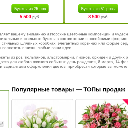
Букеты из 25 роз
Букеты из 51 розы
5 500
8 500
руб.
руб.
вляет вашему вниманию авторские цветочные композиции и чудесн
никальные и стильные букеты в соответствии с новейшими флорис
ах, стильных шляпных коробках, элегантных корзинах или форме се
ы воплотить в жизнь любые ваши идеи!
кеты из роз, тюльпанов, альстромерий, пионов, орхидей и других 
вета для любого важного события: день рождения, 8 марта, 14 фев
и вариантами оформления цветов, приобрести которые вы можете 
Популярные товары — ТОПы продаж
ай