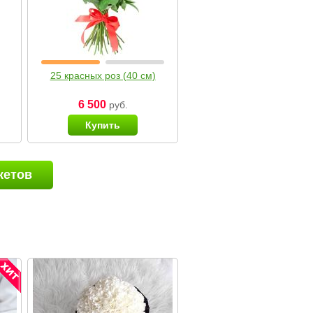
25 красных роз (40 см)
6 500
руб.
Купить
кетов