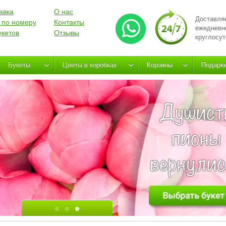
авка
О нас
Доставля
 по номеру
Контакты
ежедневн
укетов
Отзывы
круглосут
Букеты
Цветы в коробках
Корзины
Подарк