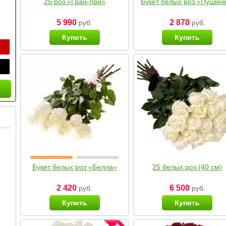
25 роз «Гран-при»
Букет белых роз «Пушин
5 990
2 870
руб.
руб.
Купить
Купить
Букет белых роз «Белла»
25 белых роз (40 см)
2 420
6 500
руб.
руб.
Купить
Купить