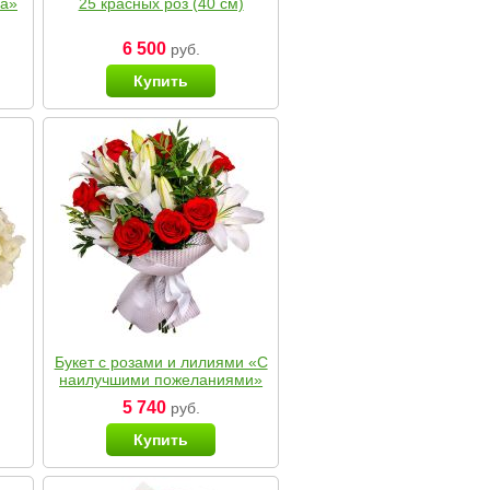
ка»
25 красных роз (40 см)
6 500
руб.
Купить
Букет с розами и лилиями «С
наилучшими пожеланиями»
5 740
руб.
Купить