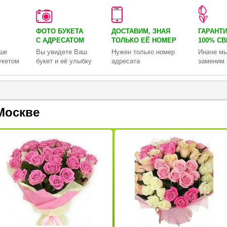
ФОТО БУКЕТА
ДОСТАВИМ, ЗНАЯ
ГАРАНТ
С АДРЕСАТОМ
ТОЛЬКО
ЕЁ НОМЕР
100% С
ше
Вы увидете Ваш
Нужен только номер
Иначе мы
укетом
букет и её улыбку
адресата
заменим 
Москве