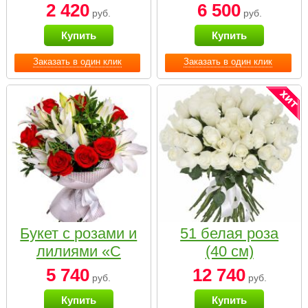
2 420
6 500
руб.
руб.
Купить
Купить
Заказать в один клик
Заказать в один клик
Букет с розами и
51 белая роза
лилиями «С
(40 см)
наилучшими
5 740
12 740
руб.
руб.
пожеланиями»
Купить
Купить