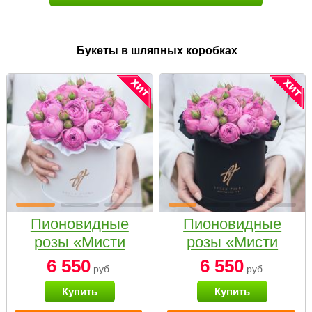
Букеты в шляпных коробках
Пионовидные
Пионовидные
розы «Мисти
розы «Мисти
бабблс» в белой
бабблс» в
6 550
6 550
руб.
руб.
коробке Small
черной коробке
Купить
Купить
Small