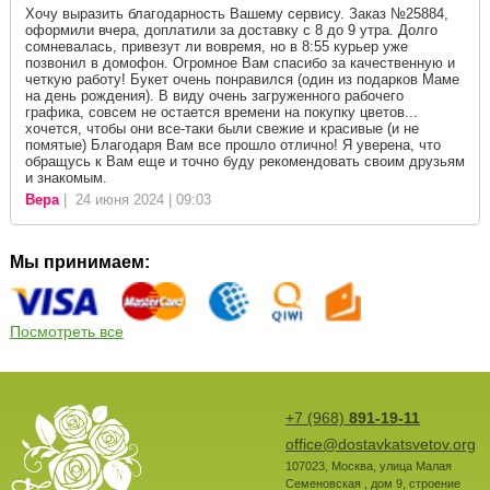
Хочу выразить благодарность Вашему сервису. Заказ №25884,
оформили вчера, доплатили за доставку с 8 до 9 утра. Долго
сомневалась, привезут ли вовремя, но в 8:55 курьер уже
позвонил в домофон. Огромное Вам спасибо за качественную и
четкую работу! Букет очень понравился (один из подарков Маме
на день рождения). В виду очень загруженного рабочего
графика, совсем не остается времени на покупку цветов...
хочется, чтобы они все-таки были свежие и красивые (и не
помятые) Благодаря Вам все прошло отлично! Я уверена, что
обращусь к Вам еще и точно буду рекомендовать своим друзьям
и знакомым.
Вера
| 24 июня 2024 | 09:03
Мы принимаем:
Посмотреть все
+7 (968)
891-19-11
office@dostavkatsvetov.org
107023
,
Москва
,
улица Малая
Семеновская , дом 9, строение