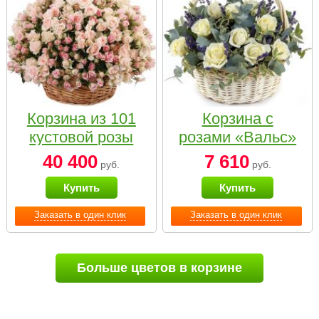
Корзина из 101
Корзина с
кустовой розы
розами «Вальс»
нежных тонов
40 400
7 610
руб.
руб.
Купить
Купить
Заказать в один клик
Заказать в один клик
Больше цветов в корзине