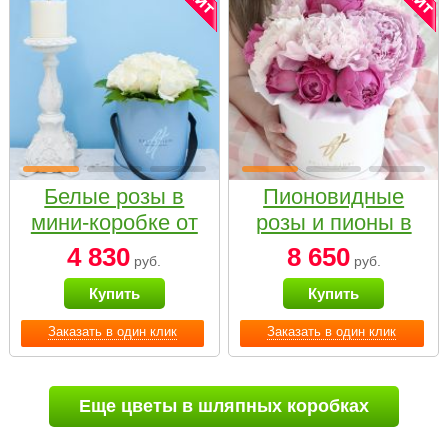
Белые розы в
Пионовидные
мини-коробке от
розы и пионы в
Bella Fiori
белой коробке
4 830
8 650
руб.
руб.
Small
Купить
Купить
Заказать в один клик
Заказать в один клик
Еще цветы в шляпных коробках