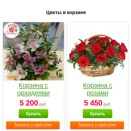
Цветы в корзине
Корзина с
Корзина с
орхидеями
розами
малая
«Красный
5 200
5 450
руб.
руб.
Париж»
Купить
Купить
Заказать в один клик
Заказать в один клик