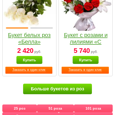
Букет белых роз
Букет с розами и
«Белла»
лилиями «С
наилучшими
2 420
5 740
руб.
руб.
пожеланиями»
Купить
Купить
Заказать в один клик
Заказать в один клик
Больше букетов из роз
25 роз
51 роза
101 роза