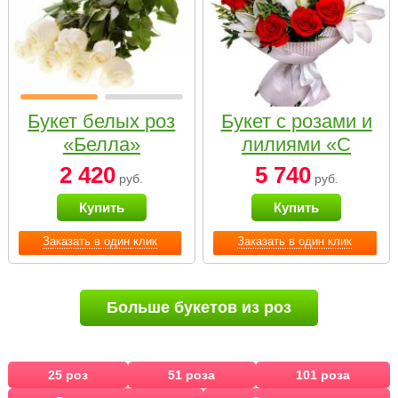
Букет белых роз
Букет с розами и
«Белла»
лилиями «С
наилучшими
2 420
5 740
руб.
руб.
пожеланиями»
Купить
Купить
Заказать в один клик
Заказать в один клик
Больше букетов из роз
25 роз
51 роза
101 роза