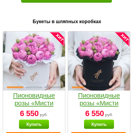
Букеты в шляпных коробках
Пионовидные
Пионовидные
розы «Мисти
розы «Мисти
бабблс» в белой
бабблс» в
6 550
6 550
руб.
руб.
коробке Small
черной коробке
Купить
Купить
Small