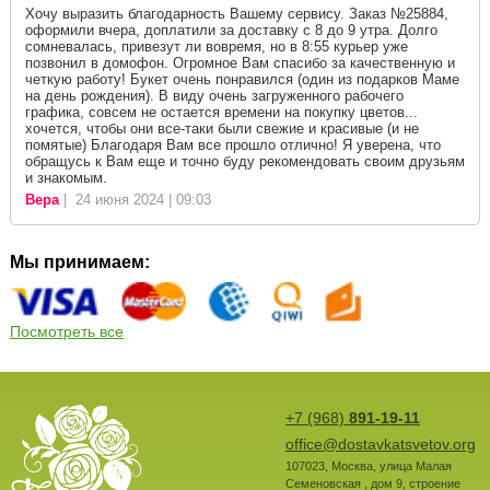
Хочу выразить благодарность Вашему сервису. Заказ №25884,
оформили вчера, доплатили за доставку с 8 до 9 утра. Долго
сомневалась, привезут ли вовремя, но в 8:55 курьер уже
позвонил в домофон. Огромное Вам спасибо за качественную и
четкую работу! Букет очень понравился (один из подарков Маме
на день рождения). В виду очень загруженного рабочего
графика, совсем не остается времени на покупку цветов...
хочется, чтобы они все-таки были свежие и красивые (и не
помятые) Благодаря Вам все прошло отлично! Я уверена, что
обращусь к Вам еще и точно буду рекомендовать своим друзьям
и знакомым.
Вера
| 24 июня 2024 | 09:03
Мы принимаем:
Посмотреть все
+7 (968)
891-19-11
office@dostavkatsvetov.org
107023
,
Москва
,
улица Малая
Семеновская , дом 9, строение