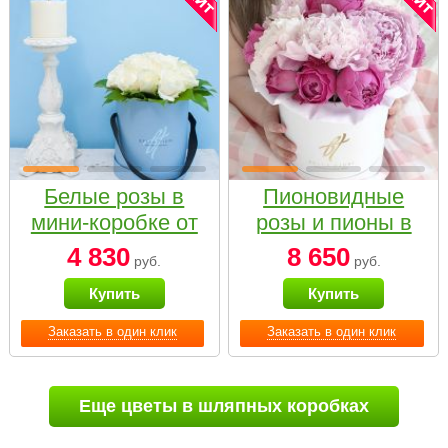
Белые розы в
Пионовидные
мини-коробке от
розы и пионы в
Bella Fiori
белой коробке
4 830
8 650
руб.
руб.
Small
Купить
Купить
Заказать в один клик
Заказать в один клик
Еще цветы в шляпных коробках