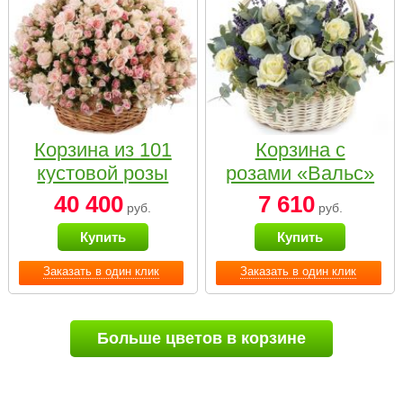
Корзина из 101
Корзина с
кустовой розы
розами «Вальс»
нежных тонов
40 400
7 610
руб.
руб.
Купить
Купить
Заказать в один клик
Заказать в один клик
Больше цветов в корзине