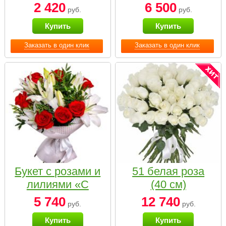
2 420
6 500
руб.
руб.
Купить
Купить
Заказать в один клик
Заказать в один клик
Букет с розами и
51 белая роза
лилиями «С
(40 см)
наилучшими
5 740
12 740
руб.
руб.
пожеланиями»
Купить
Купить