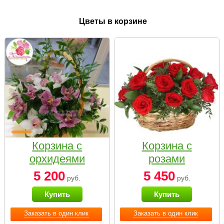
Цветы в корзине
Корзина с
Корзина с
орхидеями
розами
малая
«Красный
5 200
5 450
руб.
руб.
Париж»
Купить
Купить
Заказать в один клик
Заказать в один клик