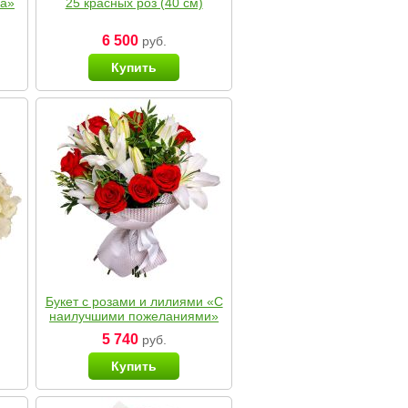
ка»
25 красных роз (40 см)
6 500
руб.
Купить
Букет с розами и лилиями «С
наилучшими пожеланиями»
5 740
руб.
Купить