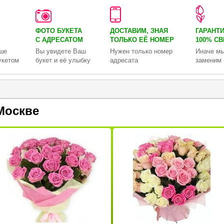
ФОТО БУКЕТА
ДОСТАВИМ, ЗНАЯ
ГАРАНТ
С АДРЕСАТОМ
ТОЛЬКО
ЕЁ НОМЕР
100% С
ше
Вы увидете Ваш
Нужен только номер
Иначе мы
укетом
букет и её улыбку
адресата
заменим 
Москве