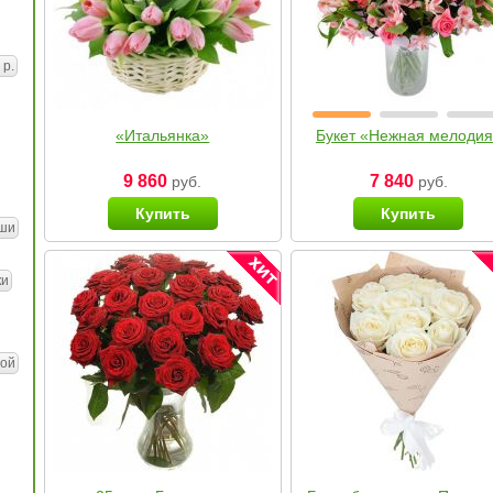
 р.
«Итальянка»
Букет «Нежная мелоди
9 860
7 840
руб.
руб.
Купить
Купить
ши
ки
ой