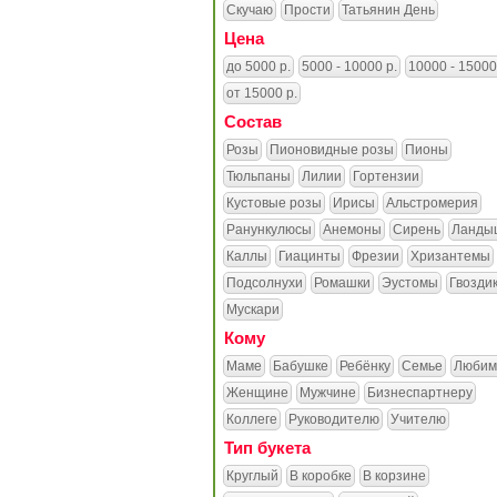
Скучаю
Прости
Татьянин День
Цена
до 5000 р.
5000 - 10000 р.
10000 - 15000
от 15000 р.
Состав
Розы
Пионовидные розы
Пионы
Тюльпаны
Лилии
Гортензии
Кустовые розы
Ирисы
Альстромерия
Ранункулюсы
Анемоны
Сирень
Ланды
Каллы
Гиацинты
Фрезии
Хризантемы
Подсолнухи
Ромашки
Эустомы
Гвозди
Мускари
Кому
Маме
Бабушке
Ребёнку
Семье
Любим
Женщине
Мужчине
Бизнеспартнеру
Коллеге
Руководителю
Учителю
Тип букета
Круглый
В коробке
В корзине