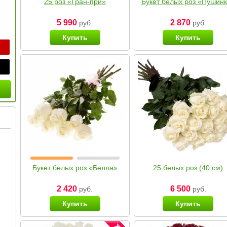
25 роз «Гран-при»
Букет белых роз «Пушин
5 990
2 870
руб.
руб.
Купить
Купить
Букет белых роз «Белла»
25 белых роз (40 см)
2 420
6 500
руб.
руб.
Купить
Купить