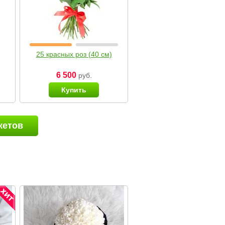
25 красных роз (40 см)
6 500
руб.
Купить
кетов