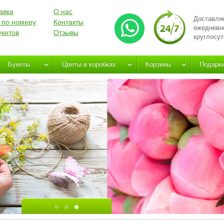
авка
О нас
Доставля
 по номеру
Контакты
ежедневн
укетов
Отзывы
круглосут
Букеты
Цветы в коробках
Корзины
Подарк