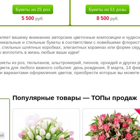
Букеты из 25 роз
Букеты из 51 розы
5 500
8 500
руб.
руб.
вляет вашему вниманию авторские цветочные композиции и чудесн
никальные и стильные букеты в соответствии с новейшими флорис
ах, стильных шляпных коробках, элегантных корзинах или форме се
ы воплотить в жизнь любые ваши идеи!
кеты из роз, тюльпанов, альстромерий, пионов, орхидей и других 
вета для любого важного события: день рождения, 8 марта, 14 фев
и вариантами оформления цветов, приобрести которые вы можете 
Популярные товары — ТОПы продаж
ай