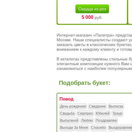
Сердца из роз
5 000
руб.
Интернет-магазин «Палитра» предста
Москве. Наши специалисты создают у
заказать цветы в классических букет
вниманием к каждому клиенту и готов
В каталогах представлены стильные бу
элегантные композиции нужного Вам ц
ознакомиться с наиболее популярным
Подобрать букет:
Повод
День рождения
Свидание
Выписка
Свадьба
Сюрприз
Юбилей
Траур
Выпускной
Люблю
Поздравляю
Выходи За Меня
Спасибо
Выздоравлив