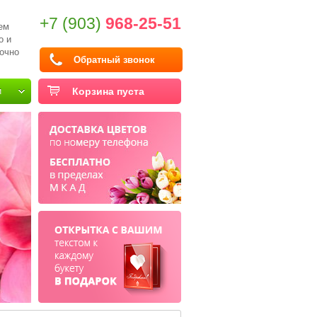
+7 (903)
968-25-51
ем
о и
очно
Обратный звонок
и
Корзина пуста