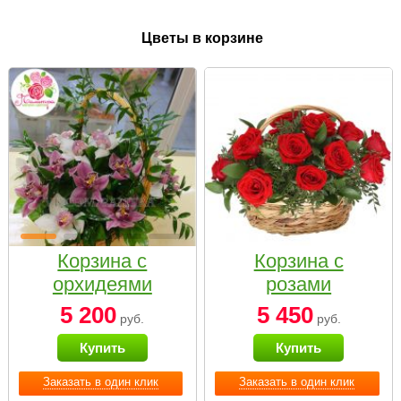
Цветы в корзине
Корзина с
Корзина с
орхидеями
розами
малая
«Красный
5 200
5 450
руб.
руб.
Париж»
Купить
Купить
Заказать в один клик
Заказать в один клик