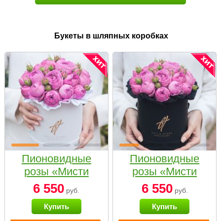
Букеты в шляпных коробках
Пионовидные
Пионовидные
розы «Мисти
розы «Мисти
бабблс» в белой
бабблс» в
6 550
6 550
руб.
руб.
коробке Small
черной коробке
Купить
Купить
Small