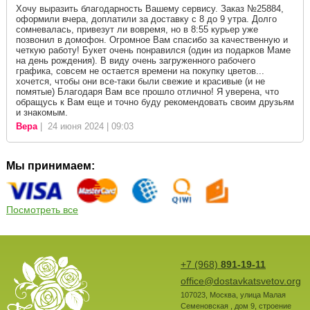
Хочу выразить благодарность Вашему сервису. Заказ №25884,
оформили вчера, доплатили за доставку с 8 до 9 утра. Долго
сомневалась, привезут ли вовремя, но в 8:55 курьер уже
позвонил в домофон. Огромное Вам спасибо за качественную и
четкую работу! Букет очень понравился (один из подарков Маме
на день рождения). В виду очень загруженного рабочего
графика, совсем не остается времени на покупку цветов...
хочется, чтобы они все-таки были свежие и красивые (и не
помятые) Благодаря Вам все прошло отлично! Я уверена, что
обращусь к Вам еще и точно буду рекомендовать своим друзьям
и знакомым.
Вера
| 24 июня 2024 | 09:03
Мы принимаем:
Посмотреть все
+7 (968)
891-19-11
office@dostavkatsvetov.org
107023
,
Москва
,
улица Малая
Семеновская , дом 9, строение