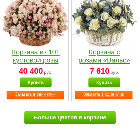
Корзина из 101
Корзина с
кустовой розы
розами «Вальс»
нежных тонов
40 400
7 610
руб.
руб.
Купить
Купить
Заказать в один клик
Заказать в один клик
Больше цветов в корзине