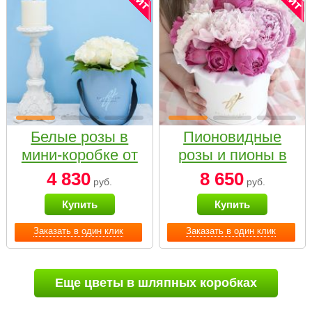
Белые розы в
Пионовидные
мини-коробке от
розы и пионы в
Bella Fiori
белой коробке
4 830
8 650
руб.
руб.
Small
Купить
Купить
Заказать в один клик
Заказать в один клик
Еще цветы в шляпных коробках