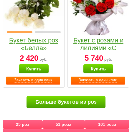
Букет белых роз
Букет с розами и
«Белла»
лилиями «С
наилучшими
2 420
5 740
руб.
руб.
пожеланиями»
Купить
Купить
Заказать в один клик
Заказать в один клик
Больше букетов из роз
25 роз
51 роза
101 роза