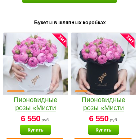
Букеты в шляпных коробках
Пионовидные
Пионовидные
розы «Мисти
розы «Мисти
бабблс» в белой
бабблс» в
6 550
6 550
руб.
руб.
коробке Small
черной коробке
Купить
Купить
Small