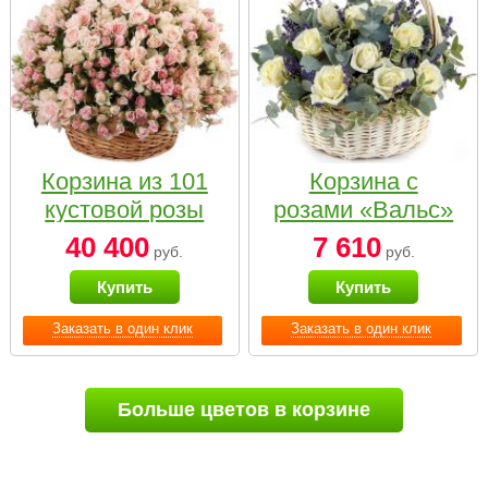
Корзина из 101
Корзина с
кустовой розы
розами «Вальс»
нежных тонов
40 400
7 610
руб.
руб.
Купить
Купить
Заказать в один клик
Заказать в один клик
Больше цветов в корзине