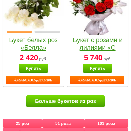
Букет белых роз
Букет с розами и
«Белла»
лилиями «С
наилучшими
2 420
5 740
руб.
руб.
пожеланиями»
Купить
Купить
Заказать в один клик
Заказать в один клик
Больше букетов из роз
25 роз
51 роза
101 роза