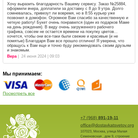
Хочу выразить благодарность Вашему сервису. Заказ №25884,
оформили вчера, доплатили за доставку с 8 до 9 утра. Долго
сомневалась, привезут ли вовремя, но в 8:55 курьер уже
позвонил в домофон. Огромное Вам спасибо за качественную и
четкую работу! Букет очень понравился (один из подарков Маме
на день рождения). В виду очень загруженного рабочего
графика, совсем не остается времени на покупку цветов...
хочется, чтобы они все-таки были свежие и красивые (и не
помятые) Благодаря Вам все прошло отлично! Я уверена, что
обращусь к Вам еще и точно буду рекомендовать своим друзьям
и знакомым.
Вера
| 24 июня 2024 | 09:03
Мы принимаем:
Посмотреть все
+7 (968)
891-19-11
office@dostavkatsvetov.org
107023
,
Москва
,
улица Малая
Семеновская , дом 9, строение