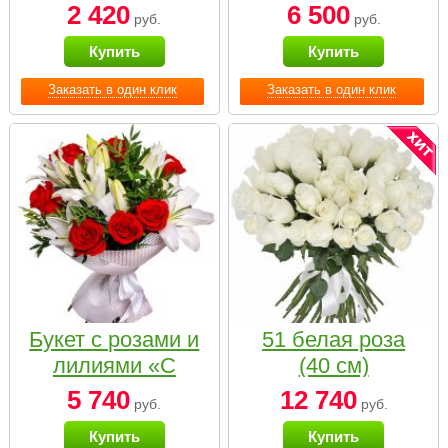
2 420
6 500
руб.
руб.
Купить
Купить
Заказать в один клик
Заказать в один клик
Букет с розами и
51 белая роза
лилиями «С
(40 см)
наилучшими
5 740
12 740
руб.
руб.
пожеланиями»
Купить
Купить