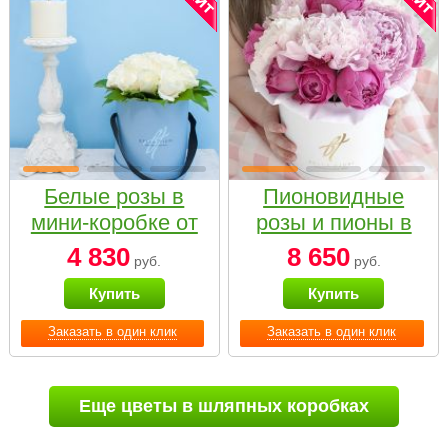
Белые розы в
Пионовидные
мини-коробке от
розы и пионы в
Bella Fiori
белой коробке
4 830
8 650
руб.
руб.
Small
Купить
Купить
Заказать в один клик
Заказать в один клик
Еще цветы в шляпных коробках