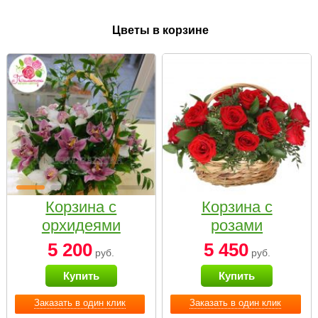
Цветы в корзине
Корзина с
Корзина с
орхидеями
розами
малая
«Красный
5 200
5 450
руб.
руб.
Париж»
Купить
Купить
Заказать в один клик
Заказать в один клик