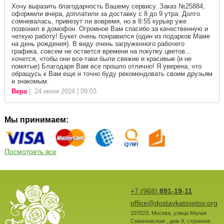
Хочу выразить благодарность Вашему сервису. Заказ №25884,
оформили вчера, доплатили за доставку с 8 до 9 утра. Долго
сомневалась, привезут ли вовремя, но в 8:55 курьер уже
позвонил в домофон. Огромное Вам спасибо за качественную и
четкую работу! Букет очень понравился (один из подарков Маме
на день рождения). В виду очень загруженного рабочего
графика, совсем не остается времени на покупку цветов...
хочется, чтобы они все-таки были свежие и красивые (и не
помятые) Благодаря Вам все прошло отлично! Я уверена, что
обращусь к Вам еще и точно буду рекомендовать своим друзьям
и знакомым.
Вера
| 24 июня 2024 | 09:03
Мы принимаем:
Посмотреть все
+7 (968)
891-19-11
office@dostavkatsvetov.org
107023
,
Москва
,
улица Малая
Семеновская , дом 9, строение