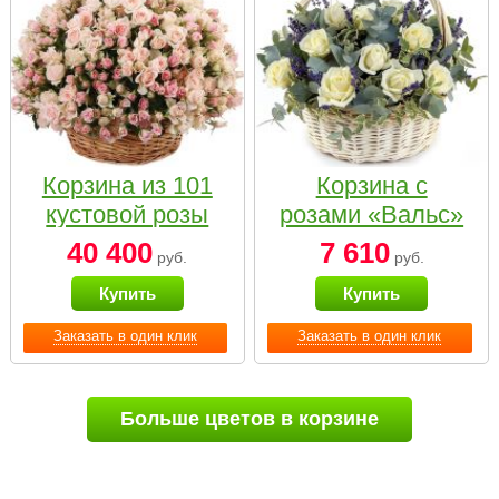
Корзина из 101
Корзина с
кустовой розы
розами «Вальс»
нежных тонов
40 400
7 610
руб.
руб.
Купить
Купить
Заказать в один клик
Заказать в один клик
Больше цветов в корзине