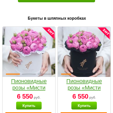
Букеты в шляпных коробках
Пионовидные
Пионовидные
розы «Мисти
розы «Мисти
бабблс» в белой
бабблс» в
6 550
6 550
руб.
руб.
коробке Small
черной коробке
Купить
Купить
Small