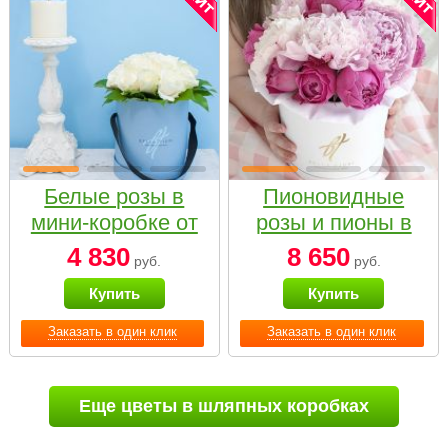
Белые розы в
Пионовидные
мини-коробке от
розы и пионы в
Bella Fiori
белой коробке
4 830
8 650
руб.
руб.
Small
Купить
Купить
Заказать в один клик
Заказать в один клик
Еще цветы в шляпных коробках