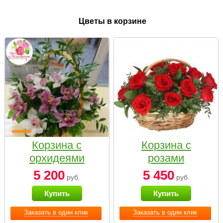
Цветы в корзине
Корзина с
Корзина с
орхидеями
розами
малая
«Красный
5 200
5 450
руб.
руб.
Париж»
Купить
Купить
Заказать в один клик
Заказать в один клик