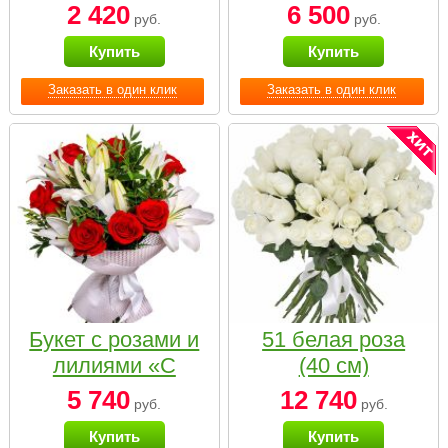
2 420
6 500
руб.
руб.
Купить
Купить
Заказать в один клик
Заказать в один клик
Букет с розами и
51 белая роза
лилиями «С
(40 см)
наилучшими
5 740
12 740
руб.
руб.
пожеланиями»
Купить
Купить