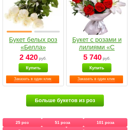
Букет белых роз
Букет с розами и
«Белла»
лилиями «С
наилучшими
2 420
5 740
руб.
руб.
пожеланиями»
Купить
Купить
Заказать в один клик
Заказать в один клик
Больше букетов из роз
25 роз
51 роза
101 роза