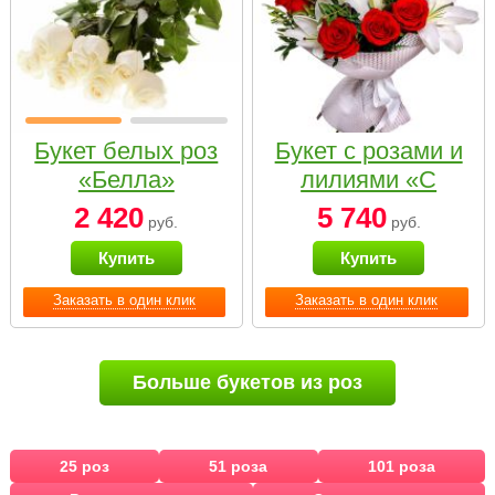
Букет белых роз
Букет с розами и
«Белла»
лилиями «С
наилучшими
2 420
5 740
руб.
руб.
пожеланиями»
Купить
Купить
Заказать в один клик
Заказать в один клик
Больше букетов из роз
25 роз
51 роза
101 роза