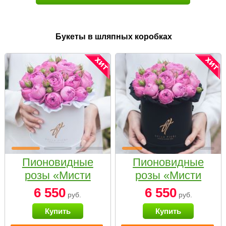
Букеты в шляпных коробках
Пионовидные
Пионовидные
розы «Мисти
розы «Мисти
бабблс» в белой
бабблс» в
6 550
6 550
руб.
руб.
коробке Small
черной коробке
Купить
Купить
Small