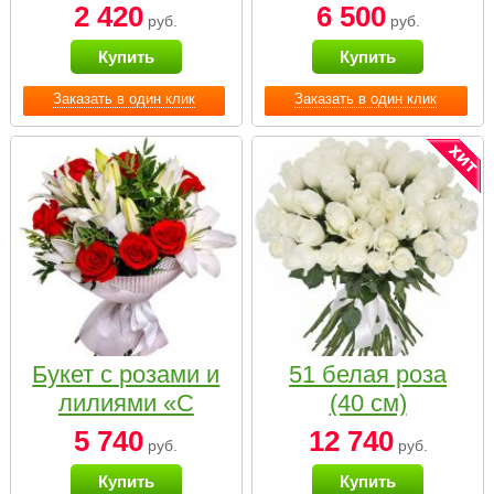
2 420
6 500
руб.
руб.
Купить
Купить
Заказать в один клик
Заказать в один клик
Букет с розами и
51 белая роза
лилиями «С
(40 см)
наилучшими
5 740
12 740
руб.
руб.
пожеланиями»
Купить
Купить