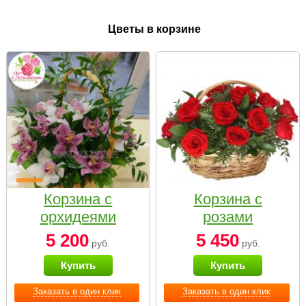
Цветы в корзине
Корзина с
Корзина с
орхидеями
розами
малая
«Красный
5 200
5 450
руб.
руб.
Париж»
Купить
Купить
Заказать в один клик
Заказать в один клик