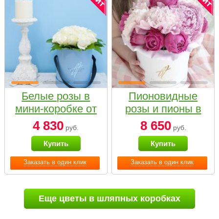
Белые розы в
Пионовидные
мини-коробке от
розы и пионы в
Bella Fiori
белой коробке
4 830
8 650
руб.
руб.
Small
Купить
Купить
Заказать в один клик
Заказать в один клик
Еще цветы в шляпных коробках