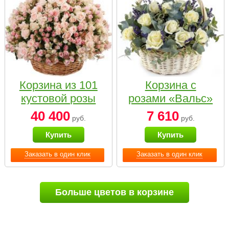
Корзина из 101
Корзина с
кустовой розы
розами «Вальс»
нежных тонов
40 400
7 610
руб.
руб.
Купить
Купить
Заказать в один клик
Заказать в один клик
Больше цветов в корзине