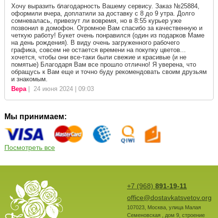
Хочу выразить благодарность Вашему сервису. Заказ №25884,
оформили вчера, доплатили за доставку с 8 до 9 утра. Долго
сомневалась, привезут ли вовремя, но в 8:55 курьер уже
позвонил в домофон. Огромное Вам спасибо за качественную и
четкую работу! Букет очень понравился (один из подарков Маме
на день рождения). В виду очень загруженного рабочего
графика, совсем не остается времени на покупку цветов...
хочется, чтобы они все-таки были свежие и красивые (и не
помятые) Благодаря Вам все прошло отлично! Я уверена, что
обращусь к Вам еще и точно буду рекомендовать своим друзьям
и знакомым.
Вера
| 24 июня 2024 | 09:03
Мы принимаем:
Посмотреть все
+7 (968)
891-19-11
office@dostavkatsvetov.org
107023
,
Москва
,
улица Малая
Семеновская , дом 9, строение